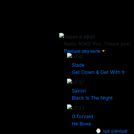
Зараз в ефірі
Radio ROKS
Рок. Тільки рок!
Раніше звучали
07:41
Slade
Get Down & Get With It
07:37
Saxon
Black Is The Night
07:33
O.Torvald
Не Вона
⌚ ще раніше