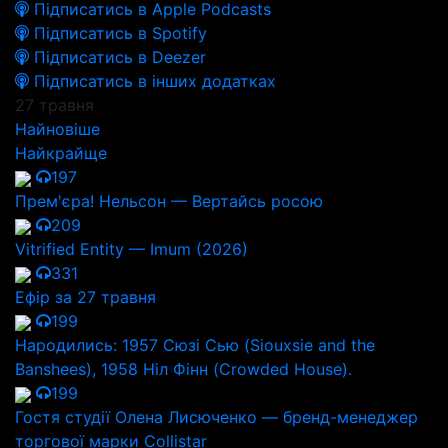
Підписатись в Apple Podcasts
Підписатись в Spotify
Підписатись в Deezer
Підписатись в інших додатках
27 травня
Найновіше
Найкрайще
197
Прем'єра! Нельсон — Вертайсь росою
209
Vitrified Entity — Imum (2026)
331
Ефір за 27 травня
199
Народились: 1957 Сюзі Сью (Siouxsie and the
Banshees), 1958 Ніл Фінн (Crowded House).
199
Гостя студії Олена Лисюченко — бренд-менеджер
торгової марки Collistar