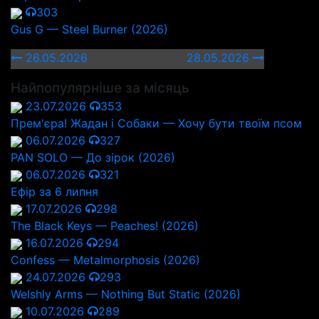
303
Gus G — Steel Burner (2026)
26.05.2026
28.05.2026
Найпопулярніше за місяць
23.07.2026
353
Прем'єра! Жадан і Собаки — Хочу бути твоїм псом
06.07.2026
327
PAN SOLO — До зірок (2026)
06.07.2026
321
Ефір за 6 липня
17.07.2026
298
The Black Keys — Peaches! (2026)
16.07.2026
294
Confess — Metalmorphosis (2026)
24.07.2026
293
Welshly Arms — Nothing But Static (2026)
10.07.2026
289