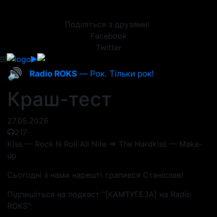
Поділіться з друзями!
Facebook
Twitter
🔊
Radio ROKS
— Рок. Тільки рок!
Краш-тест
27.05.2026
217
Kiss — Rock N Roll All Nite => The Hardkiss — Make-
up
Сьогодні з нами нарешті трапився Станіслав!
Підпишіться на подкаст "[КАМТУГЕЗА] на Radio
ROKS":