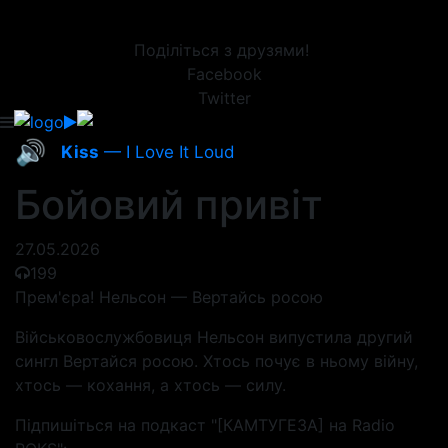
Поділіться з друзями!
Facebook
Twitter
🔊
Kiss
— I Love It Loud
Бойовий привіт
27.05.2026
199
Прем'єра! Нельсон — Вертайсь росою
Військовослужбовиця Нельсон випустила другий
сингл Вертайся росою. Хтось почує в ньому війну,
хтось — кохання, а хтось — силу.
Підпишіться на подкаст "[КАМТУГЕЗА] на Radio