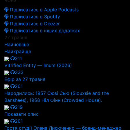
ROKS":
Підписатись в Apple Podcasts
Підписатись в Spotify
Підписатись в Deezer
Підписатись в інших додатках
27 травня
Найновіше
Найкрайще
211
Vitrified Entity — Imum (2026)
333
Ефір за 27 травня
201
Народились: 1957 Сюзі Сью (Siouxsie and the
Banshees), 1958 Ніл Фінн (Crowded House).
219
Показати опис
201
Гостя студії Олена Лисюченко — бренд-менеджер