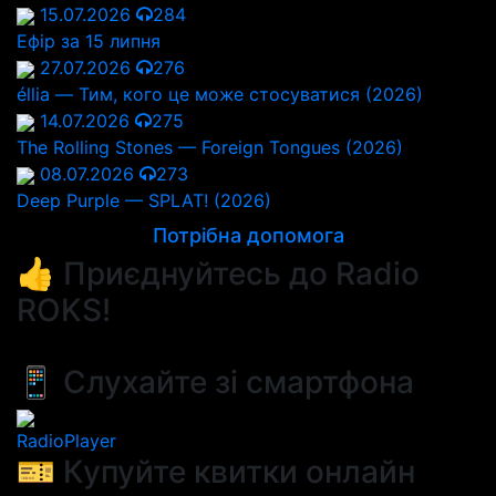
15.07.2026
284
Ефір за 15 липня
27.07.2026
276
éllia — Тим, кого це може стосуватися (2026)
14.07.2026
275
The Rolling Stones — Foreign Tongues (2026)
08.07.2026
273
Deep Purple — SPLAT! (2026)
Потрібна допомога
👍 Приєднуйтесь до Radio
ROKS!
📱 Слухайте зі смартфона
RadioPlayer
🎫 Купуйте квитки онлайн