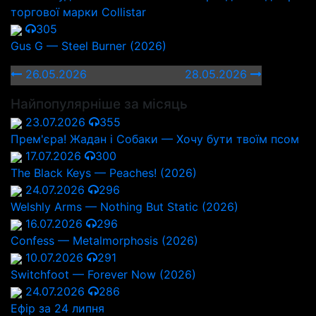
торгової марки Collistar
305
Gus G — Steel Burner (2026)
26.05.2026
28.05.2026
Найпопулярніше за місяць
23.07.2026
355
Прем'єра! Жадан і Собаки — Хочу бути твоїм псом
17.07.2026
300
The Black Keys — Peaches! (2026)
24.07.2026
296
Welshly Arms — Nothing But Static (2026)
16.07.2026
296
Confess — Metalmorphosis (2026)
10.07.2026
291
Switchfoot — Forever Now (2026)
24.07.2026
286
Ефір за 24 липня