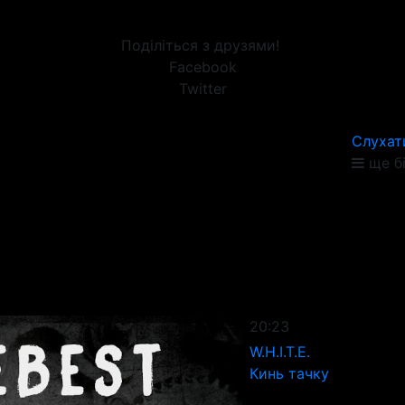
Поділіться з друзями!
Facebook
Twitter
Слухат
ще б
20:23
W.H.I.T.E.
Кинь тачку