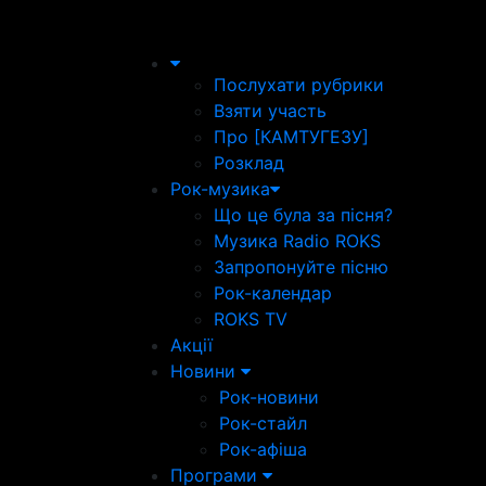
Послухати рубрики
Взяти участь
Про [КАМТУГЕЗУ]
Розклад
Рок-музика
Що це була за пісня?
Музика Radio ROKS
Запропонуйте пісню
Рок-календар
ROKS TV
Акції
Новини
Рок-новини
Рок-стайл
Рок-афіша
Програми