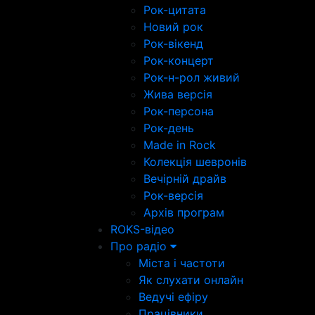
Рок-цитата
Новий рок
Рок-вікенд
Рок-концерт
Рок-н-рол живий
Жива версія
Рок-персона
Рок-день
Made in Rock
Колекція шевронів
Вечірній драйв
Рок-версія
Архів програм
ROKS-відео
Про радіо
Міста і частоти
Як слухати онлайн
Ведучі ефіру
Працівники