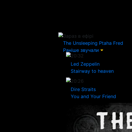
Зараз в ефірі
The Unsleeping
Ptaha Fred
Раніше звучали
20:32
Led Zeppelin
Stairway to heaven
20:26
Dire Straits
You and Your Friend