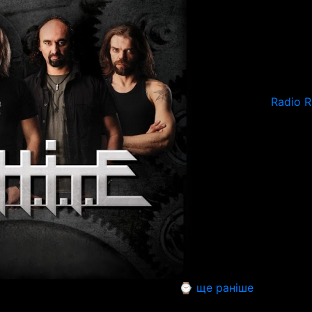
Radio 
⌚ ще раніше