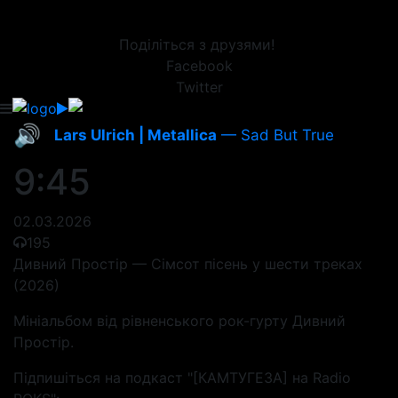
Поділіться з друзями!
Facebook
Twitter
🔊
Lars Ulrich | Metallica
— Sad But True
9:45
02.03.2026
195
Дивний Простір — Сімсот пісень у шести треках
(2026)
Мініальбом від рівненського рок-гурту Дивний
Простір.
Підпишіться на подкаст "[КАМТУГЕЗА] на Radio