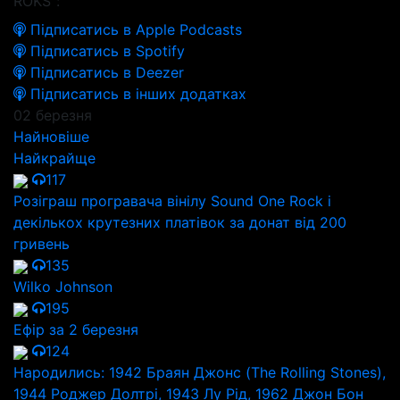
ROKS":
Підписатись в Apple Podcasts
Підписатись в Spotify
Підписатись в Deezer
Підписатись в інших додатках
02 березня
Найновіше
Найкрайще
117
Розіграш програвача вінілу Sound One Rock і
декількох крутезних платівок за донат від 200
гривень
135
Wilko Johnson
195
Ефір за 2 березня
124
Народились: 1942 Браян Джонс (The Rolling Stones),
1944 Роджер Долтрі, 1943 Лу Рід, 1962 Джон Бон