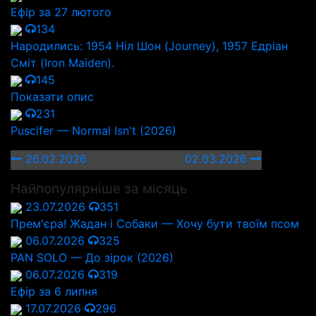
Ефір за 27 лютого
134
Народились: 1954 Ніл Шон (Journey), 1957 Едріан
Сміт (Iron Maiden).
145
Показати опис
231
Puscifer — Normal Isn't (2026)
26.02.2026
02.03.2026
Найпопулярніше за місяць
23.07.2026
351
Прем'єра! Жадан і Собаки — Хочу бути твоїм псом
06.07.2026
325
PAN SOLO — До зірок (2026)
06.07.2026
319
Ефір за 6 липня
17.07.2026
296