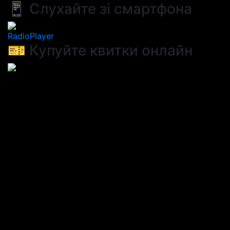
📱 Слухайте зі смартфона
RadioPlayer
🎫 Купуйте квитки онлайн