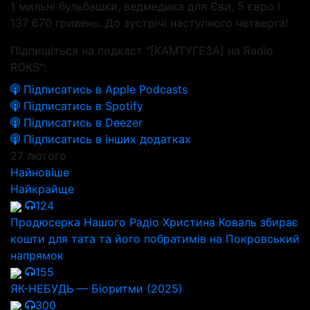
1 мильні бульбашки, ведмедика для Єви, 5 євро і
137 670 гривень. До зустрічі наступного четверга!
Підпишіться на подкаст "[КАМТУГЕЗА] на Radio
ROKS":
Підписатись в Apple Podcasts
Підписатись в Spotify
Підписатись в Deezer
Підписатись в інших додатках
27 лютого
Найновіше
Найкрайще
124
Продюсерка Нашого Радіо Христина Коваль збирає
кошти для тата та його побратимів на Покровський
напрямок
155
ЯК-НЕБУДЬ — Біоритми (2025)
300