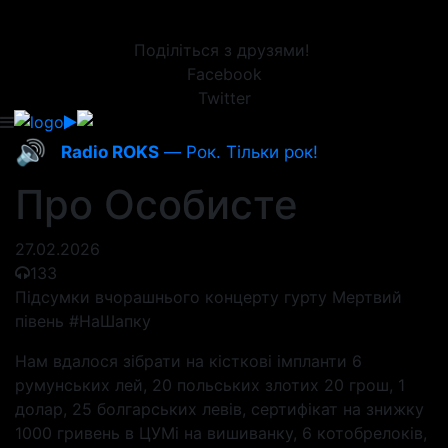
Поділіться з друзями!
Facebook
Twitter
🔊
Radio ROKS
— Рок. Тільки рок!
Про Особисте
27.02.2026
133
Підсумки вчорашнього концерту гурту Мертвий
півень #НаШапку
Нам вдалося зібрати на кісткові імпланти 6
румунських лей, 20 польських злотих 20 грош, 1
долар, 25 болгарських левів, сертифікат на знижку
1000 гривень в ЦУМі на вишиванку, 6 котобрелоків,