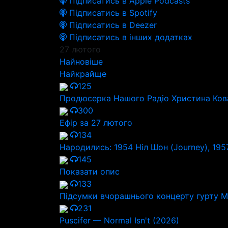
Підписатись в Apple Podcasts
Підписатись в Spotify
Підписатись в Deezer
Підписатись в інших додатках
27 лютого
Найновіше
Найкрайще
125
Продюсерка Нашого Радіо Христина Кова
300
Ефір за 27 лютого
134
Народились: 1954 Ніл Шон (Journey), 1957
145
Показати опис
133
Підсумки вчорашнього концерту гурту 
231
Puscifer — Normal Isn't (2026)