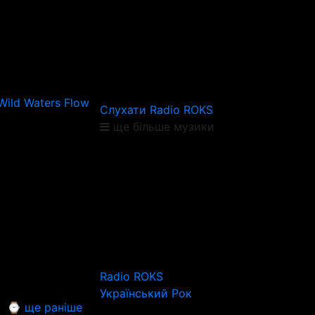
Wild Waters Flow
Слухати Radio ROKS
ще більше музики
Radio ROKS
Український Рок
⌚ ще раніше