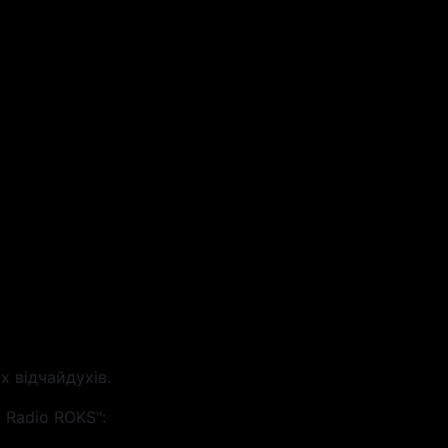
х відчайдухів.
 Radio ROKS":