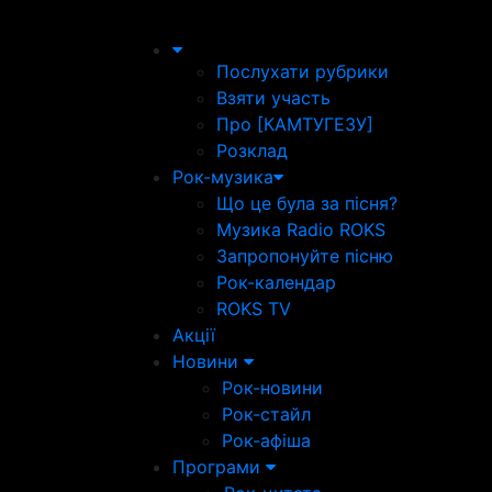
Послухати рубрики
Взяти участь
Про [КАМТУГЕЗУ]
Розклад
Рок-музика
Що це була за пісня?
Музика Radio ROKS
Запропонуйте пісню
Рок-календар
ROKS TV
Акції
Новини
Рок-новини
Рок-стайл
Рок-афіша
Програми