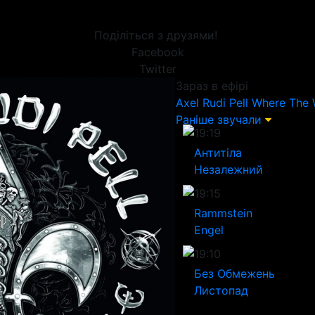
Поділіться з друзями!
Facebook
Twitter
Зараз в ефірі
Axel Rudi Pell
Where The 
Раніше звучали
19:19
Антитіла
Незалежний
19:15
Rammstein
Engel
19:10
Без Обмежень
Листопад