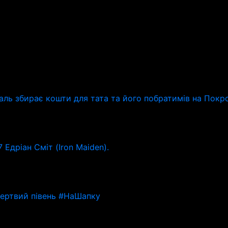
ль збирає кошти для тата та його побратимів на Пок
 Едріан Сміт (Iron Maiden).
Мертвий півень #НаШапку