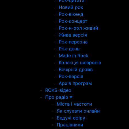
Рок-цитата
Новий рок
Рок-вікенд
Рок-концерт
Рок-н-рол живий
Жива версія
Рок-персона
Рок-день
Made in Rock
Колекція шевронів
Вечірній драйв
Рок-версія
Архів програм
ROKS-відео
Про радіо
Міста і частоти
Як слухати онлайн
Ведучі ефіру
Працівники