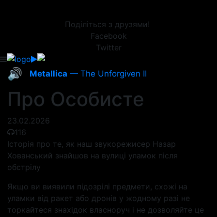
Поділіться з друзями!
Facebook
Twitter
🔊
Metallica
— The Unforgiven II
Про Особисте
23.02.2026
116
Історія про те, як наш звукорежисер Назар
Хованський знайшов на вулиці уламок після
обстрілу
Якщо ви виявили підозрілі предмети, схожі на
уламки від ракет або дронів у жодному разі не
торкайтеся знахідок власноруч і не дозволяйте це