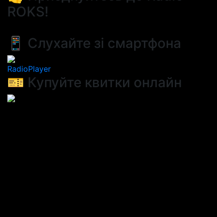
ROKS!
📱 Слухайте зі смартфона
RadioPlayer
🎫 Купуйте квитки онлайн