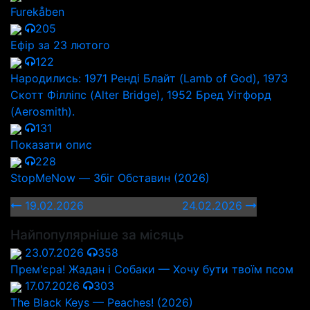
Furekåben
205
Ефір за 23 лютого
122
Народились: 1971 Ренді Блайт (Lamb of God), 1973
Скотт Філліпс (Alter Bridge), 1952 Бред Уітфорд
(Aerosmith).
131
Показати опис
228
StopMeNow — Збіг Обставин (2026)
19.02.2026
24.02.2026
Найпопулярніше за місяць
23.07.2026
358
Прем'єра! Жадан і Собаки — Хочу бути твоїм псом
17.07.2026
303
The Black Keys — Peaches! (2026)