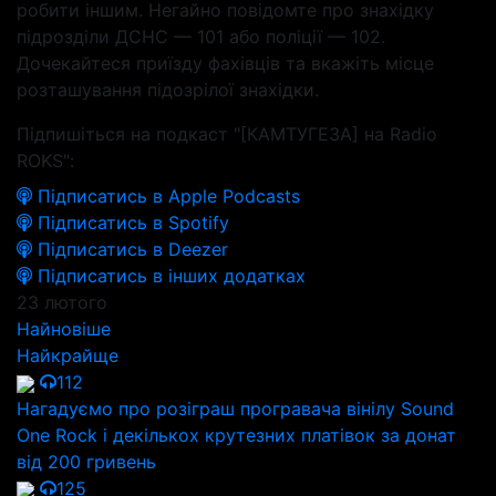
робити іншим. Негайно повідомте про знахідку
підрозділи ДСНС — 101 або поліції — 102.
Дочекайтеся приїзду фахівців та вкажіть місце
розташування підозрілої знахідки.
Підпишіться на подкаст "[КАМТУГЕЗА] на Radio
ROKS":
Підписатись в Apple Podcasts
Підписатись в Spotify
Підписатись в Deezer
Підписатись в інших додатках
23 лютого
Найновіше
Найкрайще
112
Нагадуємо про розіграш програвача вінілу Sound
One Rock і декількох крутезних платівок за донат
від 200 гривень
125