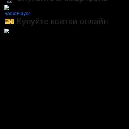
RadioPlayer
🎫 Купуйте квитки онлайн