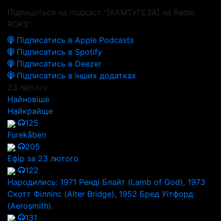
Підпишіться на подкаст "[КАМТУГЕЗА] на Radio
ROKS":
Підписатись в Apple Podcasts
Підписатись в Spotify
Підписатись в Deezer
Підписатись в інших додатках
23 лютого
Найновіше
Найкрайще
125
Furekåben
205
Ефір за 23 лютого
122
Народились: 1971 Ренді Блайт (Lamb of God), 1973
Скотт Філліпс (Alter Bridge), 1952 Бред Уітфорд
(Aerosmith).
131