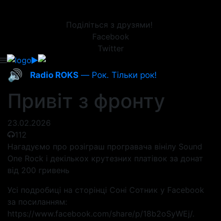
Поділіться з друзями!
Facebook
Twitter
🔊
Radio ROKS
— Рок. Тільки рок!
Привіт з фронту
23.02.2026
112
Нагадуємо про розіграш програвача вінілу Sound
One Rock і декількох крутезних платівок за донат
від 200 гривень
Усі подробиці на сторінці Соні Сотник у Facebook
за посиланням:
https://www.facebook.com/share/p/18b2oSyWEj/.