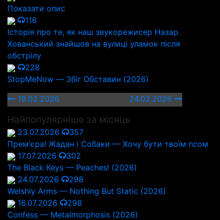
Показати опис
116
Історія про те, як наш звукорежисер Назар
Хованський знайшов на вулиці уламок після
обстрілу
228
StopMeNow — Збіг Обставин (2026)
19.02.2026
24.02.2026
Найпопулярніше за місяць
23.07.2026
357
Прем'єра! Жадан і Собаки — Хочу бути твоїм псом
17.07.2026
302
The Black Keys — Peaches! (2026)
24.07.2026
298
Welshly Arms — Nothing But Static (2026)
16.07.2026
298
Confess — Metalmorphosis (2026)