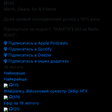
142
Merlin, Swara, Ilor & Friends
Дуже цікавий психоделічний досвід з 1975 року.
Підпишіться на подкаст "[КАМТУГЕЗА] на Radio
ROKS":
Підписатись в Apple Podcasts
Підписатись в Spotify
Підписатись в Deezer
Підписатись в інших додатках
19 лютого
Найновіше
Найкрайще
115
#НаШапку. Військовий оркестр ОАБр НГУ
376
Ефір за 19 лютого
120