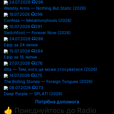
24.07.2026
296
Welshly Arms — Nothing But Static (2026)
16.07.2026
296
Confess — Metalmorphosis (2026)
10.07.2026
291
Switchfoot — Forever Now (2026)
24.07.2026
286
Ефір за 24 липня
15.07.2026
284
Ефір за 15 липня
27.07.2026
276
éllia — Тим, кого це може стосуватися (2026)
14.07.2026
275
The Rolling Stones — Foreign Tongues (2026)
08.07.2026
273
Deep Purple — SPLAT! (2026)
Потрібна допомога
👍 Приєднуйтесь до Radio