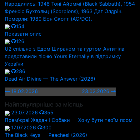
Народились: 1948 Тоні Айоммі (Black Sabbath), 1954
Френсіс Бухгольц (Scorpions), 1963 Даг Олдріч.
Померли: 1980 Бон Скотт (AC/DC).
154
Показати опис
126
U2 спільно з Едом Шираном та гуртом Антитіла
представили пісню Yours Eternally в підтримку
України
286
Dead Air Divine — The Answer (2026)
18.02.2026
23.02.2026
Найпопулярніше за місяць
23.07.2026
355
Прем'єра! Жадан і Собаки — Хочу бути твоїм псом
17.07.2026
300
The Black Keys — Peaches! (2026)