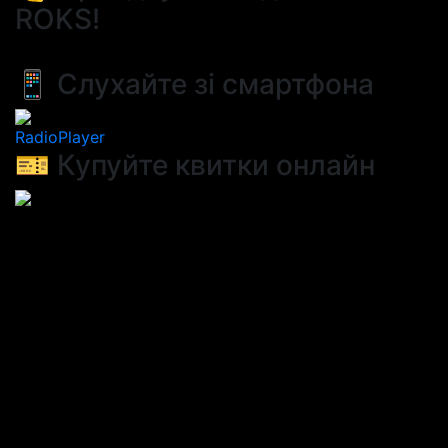
ROKS!
📱 Слухайте зі смартфона
RadioPlayer
🎫 Купуйте квитки онлайн