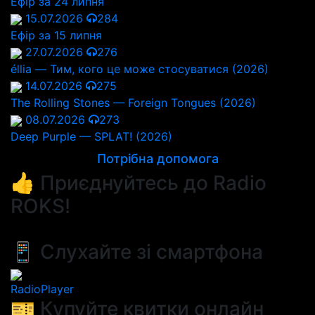
Ефір за 24 липня
15.07.2026
284
Ефір за 15 липня
27.07.2026
276
éllia — Тим, кого це може стосуватися (2026)
14.07.2026
275
The Rolling Stones — Foreign Tongues (2026)
08.07.2026
273
Deep Purple — SPLAT! (2026)
Потрібна допомога
👍 Приєднуйтесь до Radio
ROKS!
📱 Слухайте зі смартфона
RadioPlayer
🎫 Купуйте квитки онлайн