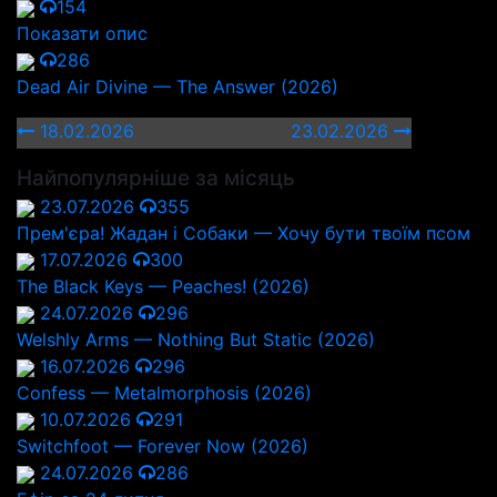
154
Показати опис
286
Dead Air Divine — The Answer (2026)
18.02.2026
23.02.2026
Найпопулярніше за місяць
23.07.2026
355
Прем'єра! Жадан і Собаки — Хочу бути твоїм псом
17.07.2026
300
The Black Keys — Peaches! (2026)
24.07.2026
296
Welshly Arms — Nothing But Static (2026)
16.07.2026
296
Confess — Metalmorphosis (2026)
10.07.2026
291
Switchfoot — Forever Now (2026)
24.07.2026
286