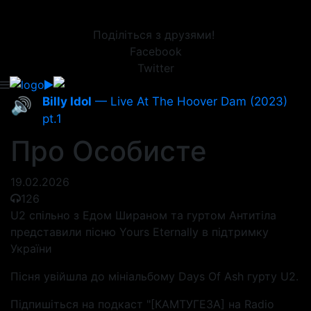
Поділіться з друзями!
Facebook
Twitter
Billy Idol
— Live At The Hoover Dam (2023)
🔊
pt.1
Про Особисте
19.02.2026
126
U2 спільно з Едом Шираном та гуртом Антитіла
представили пісню Yours Eternally в підтримку
України
Пісня увійшла до мініальбому Days Of Ash гурту U2.
Підпишіться на подкаст "[КАМТУГЕЗА] на Radio