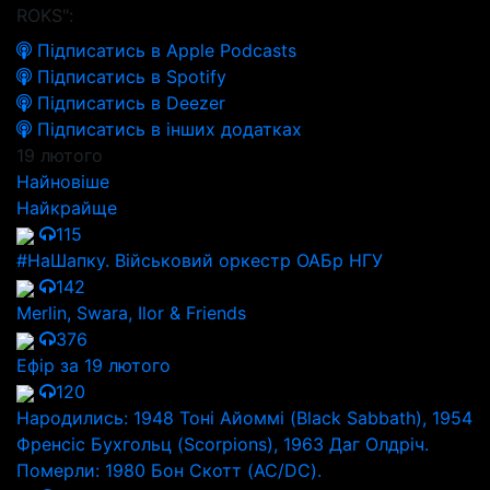
ROKS":
Підписатись в Apple Podcasts
Підписатись в Spotify
Підписатись в Deezer
Підписатись в інших додатках
19 лютого
Найновіше
Найкрайще
115
#НаШапку. Військовий оркестр ОАБр НГУ
142
Merlin, Swara, Ilor & Friends
376
Ефір за 19 лютого
120
Народились: 1948 Тоні Айоммі (Black Sabbath), 1954
Френсіс Бухгольц (Scorpions), 1963 Даг Олдріч.
Померли: 1980 Бон Скотт (AC/DC).