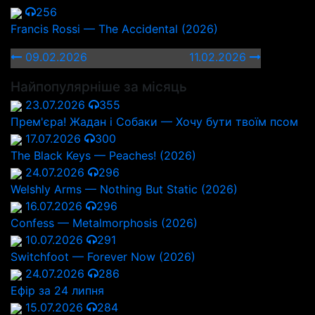
256
Francis Rossi — The Accidental (2026)
09.02.2026
11.02.2026
Найпопулярніше за місяць
23.07.2026
355
Прем'єра! Жадан і Собаки — Хочу бути твоїм псом
17.07.2026
300
The Black Keys — Peaches! (2026)
24.07.2026
296
Welshly Arms — Nothing But Static (2026)
16.07.2026
296
Confess — Metalmorphosis (2026)
10.07.2026
291
Switchfoot — Forever Now (2026)
24.07.2026
286
Ефір за 24 липня
15.07.2026
284