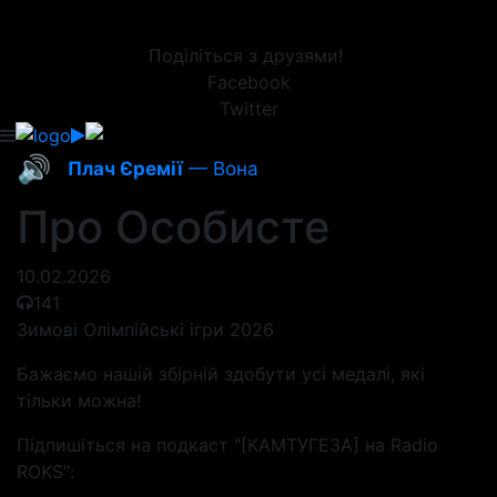
Поділіться з друзями!
Facebook
Twitter
🔊
Плач Єремії
— Вона
Про Особисте
10.02.2026
141
Зимові Олімпійські ігри 2026
Бажаємо нашій збірній здобути усі медалі, які
тільки можна!
Підпишіться на подкаст "[КАМТУГЕЗА] на Radio
ROKS":