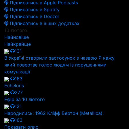
Підписатись в Apple Podcasts
Підписатись в Spotify
Підписатись в Deezer
Підписатись в інших додатках
10 лютого
Найновіше
Найкрайще
131
В Україні створили застосунок з назвою Я кажу,
який повертає голос людям із порушеннями
комунікації
163
Echelons
277
Ефір за 10 лютого
121
Народились: 1962 Кліфф Бертон (Metallica).
163
Показати опис