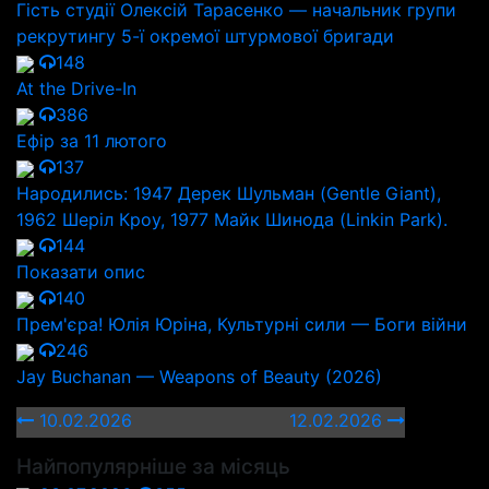
Гість студії Олексій Тарасенко — начальник групи
рекрутингу 5-ї окремої штурмової бригади
148
At the Drive-In
386
Ефір за 11 лютого
137
Народились: 1947 Дерек Шульман (Gentle Giant),
1962 Шеріл Кроу, 1977 Майк Шинода (Linkin Park).
144
Показати опис
140
Прем'єра! Юлія Юріна, Культурні сили — Боги війни
246
Jay Buchanan — Weapons of Beauty (2026)
10.02.2026
12.02.2026
Найпопулярніше за місяць