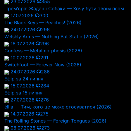
23.07.2026
355
Прем'єра! Жадан і Собаки — Хочу бути твоїм псом
17.07.2026
300
The Black Keys — Peaches! (2026)
24.07.2026
296
Welshly Arms — Nothing But Static (2026)
16.07.2026
296
Confess — Metalmorphosis (2026)
10.07.2026
291
Switchfoot — Forever Now (2026)
24.07.2026
286
Ефір за 24 липня
15.07.2026
284
Ефір за 15 липня
27.07.2026
276
éllia — Тим, кого це може стосуватися (2026)
14.07.2026
275
The Rolling Stones — Foreign Tongues (2026)
08.07.2026
273