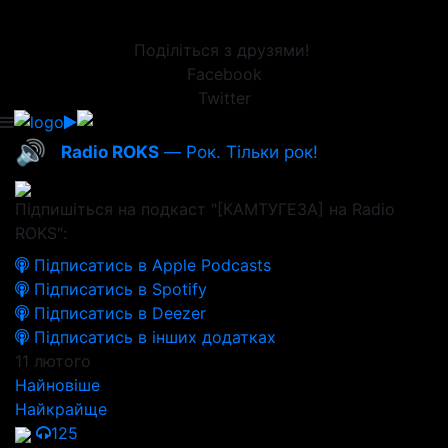
Поділіться з друзями!
Facebook
Twitter
🔊
Radio ROKS
— Рок. Тільки рок!
Підпишіться на подкаст "[КАМТУГЕЗА] на Radio
ROKS":
Підписатись в Apple Podcasts
Підписатись в Spotify
Підписатись в Deezer
Підписатись в інших додатках
11 лютого
Найновіше
Найкрайще
125