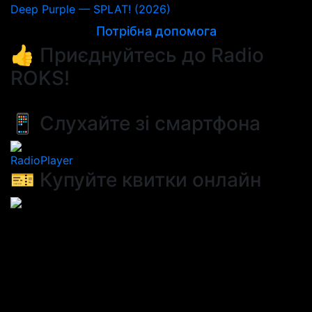
Deep Purple — SPLAT! (2026)
Потрібна допомога
👍 Приєднуйтесь до Radio
ROKS!
📱 Слухайте зі смартфона
RadioPlayer
🎫 Купуйте квитки онлайн