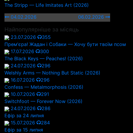
The Stripp — Life Imitates Art (2026)
04.02.2026
06.02.2026
Найпопулярніше за місяць
23.07.2026
355
Прем'єра! Жадан і Собаки — Хочу бути твоїм псом
17.07.2026
300
The Black Keys — Peaches! (2026)
24.07.2026
296
Welshly Arms — Nothing But Static (2026)
16.07.2026
296
Confess — Metalmorphosis (2026)
10.07.2026
291
Switchfoot — Forever Now (2026)
24.07.2026
286
Ефір за 24 липня
15.07.2026
284
Ефір за 15 липня