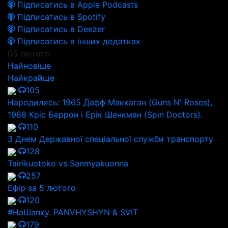
Підписатись в Apple Podcasts
Підписатись в Spotify
Підписатись в Deezer
Підписатись в інших додатках
05 лютого
Найновіше
Найкрайще
105
Народились: 1965 Дафф Маккаган (Guns N' Roses),
1968 Кріс Беррон і Ерік Шенкман (Spin Doctors).
110
З Днем Державної спеціальної служби транспорту
128
Tairikuotoko vs Sanmyakuonna
257
Ефір за 5 лютого
120
#НаШапку. PANVHYSHYN & SVIT
179