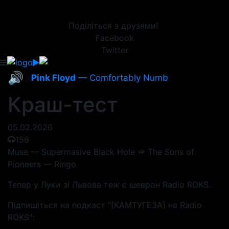
Поділіться з друзями!
Facebook
Twitter
🔊
Pink Floyd
— Comfortably Numb
Краш-тест
05.02.2026
156
Muse — Supermasive Black Hole => The Sons of
Pioneers — Ringo
Тепер у Луки зі Львова теж є шеврон Radio ROKS.
Підпишіться на подкаст "[КАМТУГЕЗА] на Radio
ROKS":