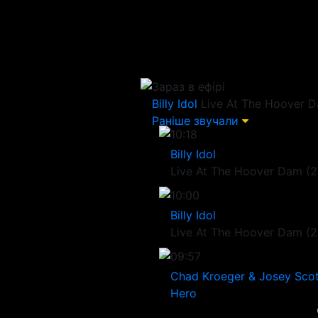
Зараз в ефірі
Billy Idol
Live At The Hoover D
Раніше звучали
10:18
Billy Idol
Live At The Hoover Dam (2
10:00
Billy Idol
Live At The Hoover Dam (2
09:57
Chad Kroeger & Josey Scot
Hero