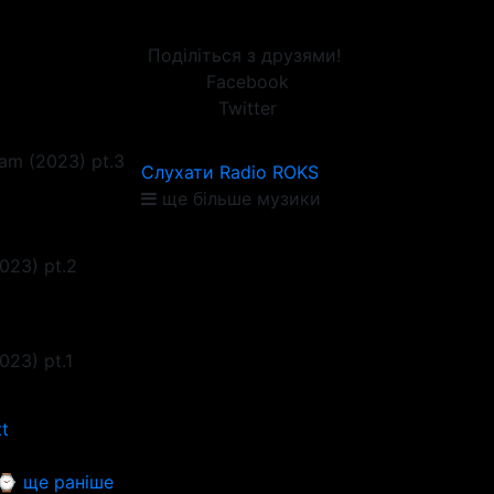
Поділіться з друзями!
Facebook
Twitter
am (2023) pt.3
Слухати Radio ROKS
ще більше музики
023) pt.2
023) pt.1
t
⌚ ще раніше