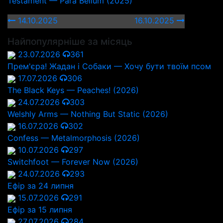
Testament — Para Bellum (2025)
14.10.2025
16.10.2025
Найпопулярніше за місяць
23.07.2026
361
Прем'єра! Жадан і Собаки — Хочу бути твоїм псом
17.07.2026
306
The Black Keys — Peaches! (2026)
24.07.2026
303
Welshly Arms — Nothing But Static (2026)
16.07.2026
302
Confess — Metalmorphosis (2026)
10.07.2026
297
Switchfoot — Forever Now (2026)
24.07.2026
293
Ефір за 24 липня
15.07.2026
291
Ефір за 15 липня
27.07.2026
284