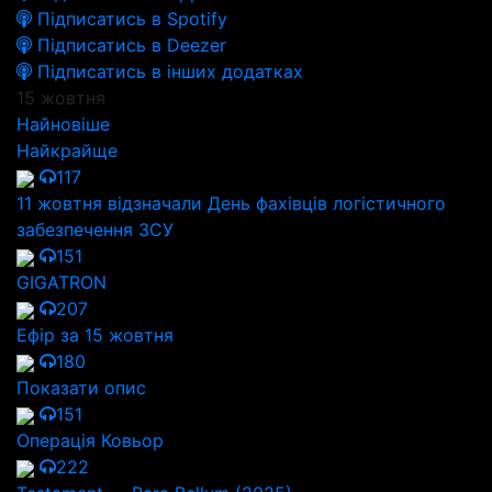
Підписатись в Spotify
Підписатись в Deezer
Підписатись в інших додатках
15 жовтня
Найновіше
Найкрайще
117
11 жовтня відзначали День фахівців логістичного
забезпечення ЗСУ
151
GIGATRON
207
Ефір за 15 жовтня
180
Показати опис
151
Операція Ковьор
222