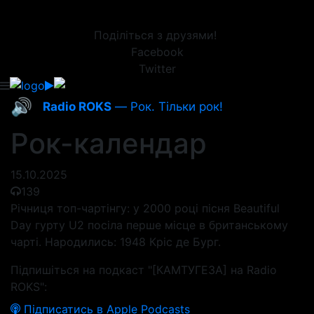
Поділіться з друзями!
Facebook
Twitter
🔊
Radio ROKS
— Рок. Тільки рок!
Рок-календар
15.10.2025
139
Річниця топ-чартінгу: у 2000 році пісня Beautiful
Day гурту U2 посіла перше місце в британському
чарті. Народились: 1948 Кріс де Бург.
Підпишіться на подкаст "[КАМТУГЕЗА] на Radio
ROKS":
Підписатись в Apple Podcasts