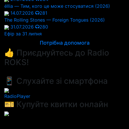
éllia — Тим, кого це може стосуватися (2026)
14.07.2026
281
The Rolling Stones — Foreign Tongues (2026)
31.07.2026
280
Ефір за 31 липня
Потрібна допомога
👍 Приєднуйтесь до Radio
ROKS!
📱 Слухайте зі смартфона
RadioPlayer
🎫 Купуйте квитки онлайн