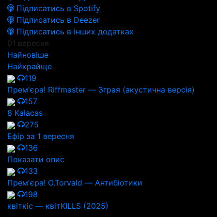
Підписатись в Spotify
Підписатись в Deezer
Підписатись в інших додатках
01 вересня
Найновіше
Найкрайще
119
Прем'єра! Riffmaster — Зграя (акустична версія)
157
8 Kalacas
275
Ефір за 1 вересня
136
Показати опис
133
Прем'єра! O.Torvald — Антибіотики
198
квіткіс — квітKILLS (2025)