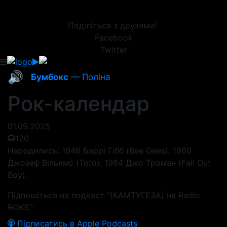
Поділіться з друзями!
Facebook
Twitter
🔊
Бумбокс
— Поліна
Рок-календар
01.09.2025
120
Народились: 1946 Баррі Гібб (Bee Gees), 1960
Джозеф Вільямс (Toto), 1984 Джо Троман (Fall Out
Boy).
Підпишіться на подкаст "[КАМТУГЕЗА] на Radio
ROKS":
Підписатись в Apple Podcasts