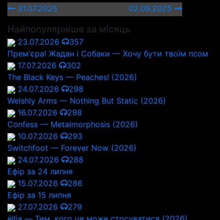
31.07.2025
02.09.2025
Найпопулярніше за місяць
23.07.2026
357
Прем'єра! Жадан і Собаки — Хочу бути твоїм псом
17.07.2026
302
The Black Keys — Peaches! (2026)
24.07.2026
298
Welshly Arms — Nothing But Static (2026)
16.07.2026
298
Confess — Metalmorphosis (2026)
10.07.2026
293
Switchfoot — Forever Now (2026)
24.07.2026
288
Ефір за 24 липня
15.07.2026
286
Ефір за 15 липня
27.07.2026
279
éllia — Тим, кого це може стосуватися (2026)