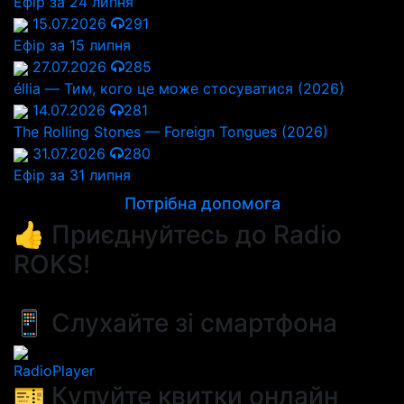
Ефір за 24 липня
15.07.2026
291
Ефір за 15 липня
27.07.2026
285
éllia — Тим, кого це може стосуватися (2026)
14.07.2026
281
The Rolling Stones — Foreign Tongues (2026)
31.07.2026
280
Ефір за 31 липня
Потрібна допомога
👍 Приєднуйтесь до Radio
ROKS!
📱 Слухайте зі смартфона
RadioPlayer
🎫 Купуйте квитки онлайн