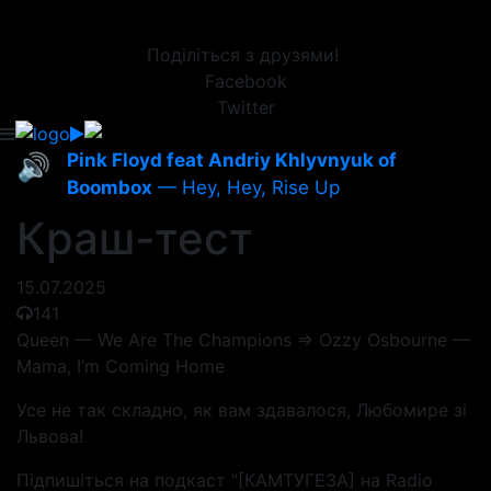
Поділіться з друзями!
Facebook
Twitter
Pink Floyd feat Andriy Khlyvnyuk of
🔊
Boombox
— Hey, Hey, Rise Up
Краш-тест
15.07.2025
141
Queen — We Are The Champions => Ozzy Osbourne —
Mama, I’m Coming Home
Усе не так складно, як вам здавалося, Любомире зі
Львова!
Підпишіться на подкаст "[КАМТУГЕЗА] на Radio