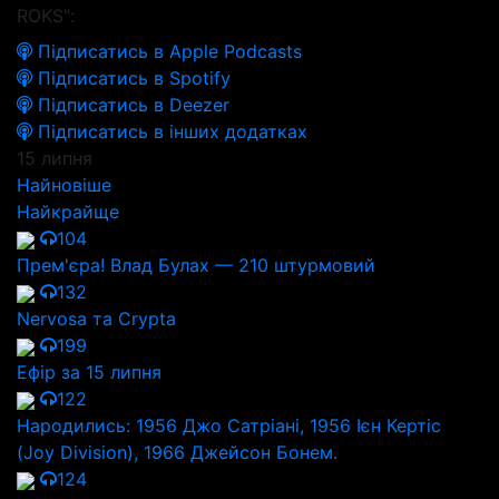
ROKS":
Підписатись в Apple Podcasts
Підписатись в Spotify
Підписатись в Deezer
Підписатись в інших додатках
15 липня
Найновіше
Найкрайще
104
Прем'єра! Влад Булах — 210 штурмовий
132
Nervosa та Crypta
199
Ефір за 15 липня
122
Народились: 1956 Джо Сатріані, 1956 Ієн Кертіс
(Joy Division), 1966 Джейсон Бонем.
124