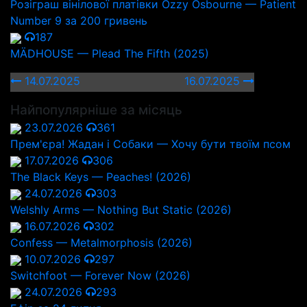
Розіграш вінілової платівки Ozzy Osbourne — Patient
Number 9 за 200 гривень
187
MÄDHOUSE — Plead The Fifth (2025)
14.07.2025
16.07.2025
Найпопулярніше за місяць
23.07.2026
361
Прем'єра! Жадан і Собаки — Хочу бути твоїм псом
17.07.2026
306
The Black Keys — Peaches! (2026)
24.07.2026
303
Welshly Arms — Nothing But Static (2026)
16.07.2026
302
Confess — Metalmorphosis (2026)
10.07.2026
297
Switchfoot — Forever Now (2026)
24.07.2026
293