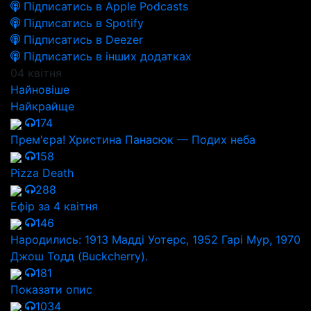
Підписатись в Apple Podcasts
Підписатись в Spotify
Підписатись в Deezer
Підписатись в інших додатках
04 квітня
Найновіше
Найкрайще
174
Прем'єра! Христина Панасюк — Подих неба
158
Pizza Death
288
Ефір за 4 квітня
146
Народились: 1913 Мадді Уотерс, 1952 Гарі Мур, 1970
Джош Тодд (Buckcherry).
181
Показати опис
1034