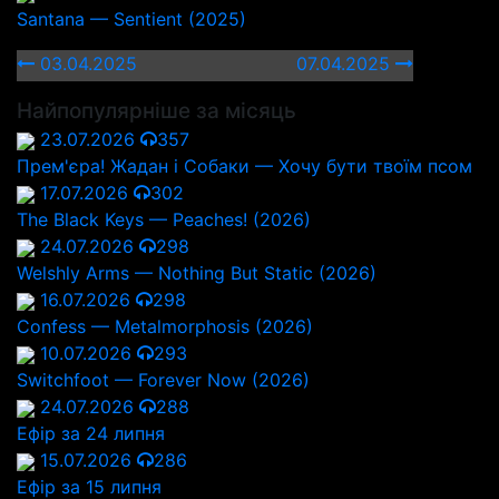
Santana — Sentient (2025)
03.04.2025
07.04.2025
Найпопулярніше за місяць
23.07.2026
357
Прем'єра! Жадан і Собаки — Хочу бути твоїм псом
17.07.2026
302
The Black Keys — Peaches! (2026)
24.07.2026
298
Welshly Arms — Nothing But Static (2026)
16.07.2026
298
Confess — Metalmorphosis (2026)
10.07.2026
293
Switchfoot — Forever Now (2026)
24.07.2026
288
Ефір за 24 липня
15.07.2026
286
Ефір за 15 липня