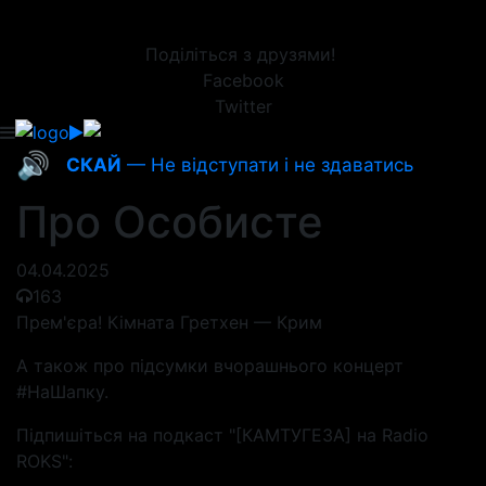
Поділіться з друзями!
Facebook
Twitter
🔊
СКАЙ
— Не відступати і не здаватись
Про Особисте
04.04.2025
163
Прем'єра! Кімната Гретхен — Крим
А також про підсумки вчорашнього концерт
#НаШапку.
Підпишіться на подкаст "[КАМТУГЕЗА] на Radio
ROKS":