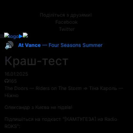
Поділіться з друзями!
Facebook
Twitter
🔊
At Vance
— Four Seasons Summer
Краш-тест
16.01.2025
165
The Doors — Riders on The Storm => Тіна Кароль —
Ніжно
Олександр з Києва не підвів!
Підпишіться на подкаст "[КАМТУГЕЗА] на Radio
ROKS":