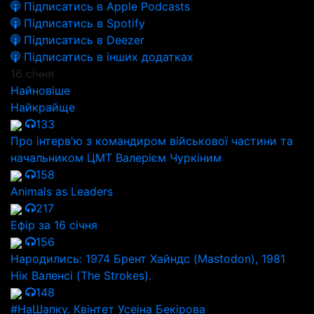
Підписатись в Apple Podcasts
Підписатись в Spotify
Підписатись в Deezer
Підписатись в інших додатках
16 січня
Найновіше
Найкрайще
133
Про інтерв'ю з командиром військової частини та
начальником ЦМТ Валерієм Чуркіним
158
Animals as Leaders
217
Ефір за 16 січня
156
Народились: 1974 Брент Хайндс (Mastodon), 1981
Нік Валенсі (The Strokes).
148
#НаШапку. Квінтет Усеіна Бекірова