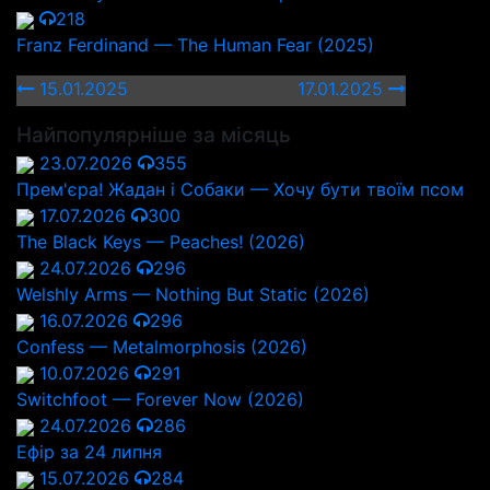
218
Franz Ferdinand — The Human Fear (2025)
15.01.2025
17.01.2025
Найпопулярніше за місяць
23.07.2026
355
Прем'єра! Жадан і Собаки — Хочу бути твоїм псом
17.07.2026
300
The Black Keys — Peaches! (2026)
24.07.2026
296
Welshly Arms — Nothing But Static (2026)
16.07.2026
296
Confess — Metalmorphosis (2026)
10.07.2026
291
Switchfoot — Forever Now (2026)
24.07.2026
286
Ефір за 24 липня
15.07.2026
284