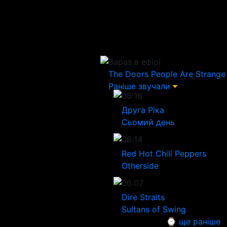
Зараз в ефірі
The Doors
People Are Strange
Раніше звучали
06:18
Друга Ріка
Сьомий день
06:14
Red Hot Chili Peppers
Otherside
06:07
Dire Straits
Sultans of Swing
⌚ ще раніше