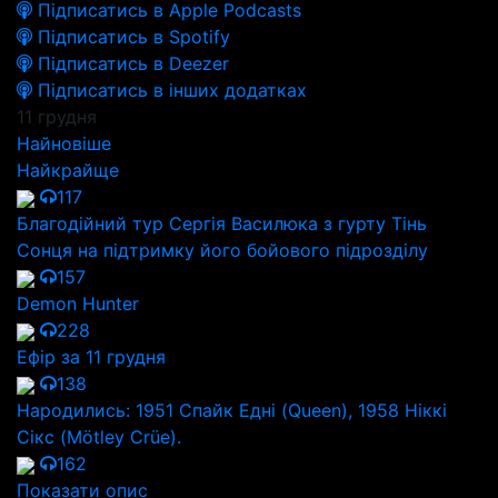
Підписатись в Apple Podcasts
Підписатись в Spotify
Підписатись в Deezer
Підписатись в інших додатках
11 грудня
Найновіше
Найкрайще
117
Благодійний тур Сергія Василюка з гурту Тінь
Сонця на підтримку його бойового підрозділу
157
Demon Hunter
228
Ефір за 11 грудня
138
Народились: 1951 Спайк Едні (Queen), 1958 Ніккі
Сікс (Mötley Crüe).
162
Показати опис