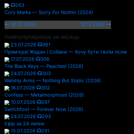
263
Cory Marks — Sorry For Nothin (2024)
10.12.2024
12.12.2024
Найпопулярніше за місяць
23.07.2026
361
Прем'єра! Жадан і Собаки — Хочу бути твоїм псом
17.07.2026
306
The Black Keys — Peaches! (2026)
24.07.2026
303
Welshly Arms — Nothing But Static (2026)
16.07.2026
302
Confess — Metalmorphosis (2026)
10.07.2026
297
Switchfoot — Forever Now (2026)
24.07.2026
293
Ефір за 24 липня
15.07.2026
291