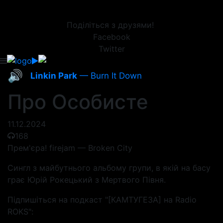
Поділіться з друзями!
Facebook
Twitter
🔊
Linkin Park
— Burn It Down
Про Особисте
11.12.2024
168
Прем'єра! firejam — Broken City
Cингл з майбутнього альбому групи, в якій на басу
грає Юрій Рокецький з Мертвого Півня.
Підпишіться на подкаст "[КАМТУГЕЗА] на Radio
ROKS":