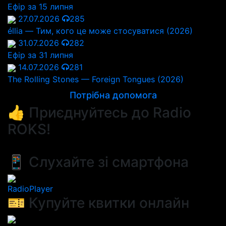
Ефір за 15 липня
27.07.2026
285
éllia — Тим, кого це може стосуватися (2026)
31.07.2026
282
Ефір за 31 липня
14.07.2026
281
The Rolling Stones — Foreign Tongues (2026)
Потрібна допомога
👍 Приєднуйтесь до Radio
ROKS!
📱 Слухайте зі смартфона
RadioPlayer
🎫 Купуйте квитки онлайн