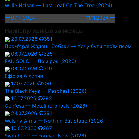
Willie Nelson — Last Leaf On The Tree (2024)
07.11.2024
11.11.2024
Найпопулярніше за місяць
23.07.2026
351
Прем'єра! Жадан і Собаки — Хочу бути твоїм псом
06.07.2026
325
PAN SOLO — До зірок (2026)
06.07.2026
319
Ефір за 6 липня
17.07.2026
296
The Black Keys — Peaches! (2026)
16.07.2026
292
Confess — Metalmorphosis (2026)
24.07.2026
291
Welshly Arms — Nothing But Static (2026)
10.07.2026
287
Switchfoot — Forever Now (2026)