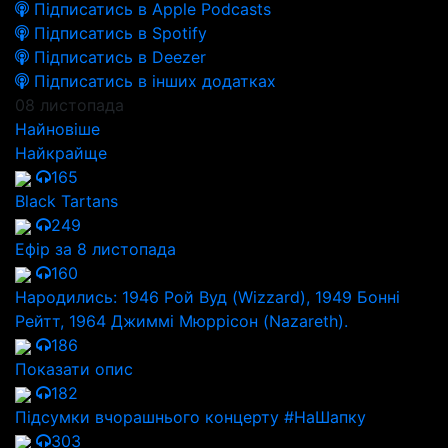
Підписатись в Apple Podcasts
Підписатись в Spotify
Підписатись в Deezer
Підписатись в інших додатках
08 листопада
Найновіше
Найкрайще
165
Black Tartans
249
Ефір за 8 листопада
160
Народились: 1946 Рой Вуд (Wizzard), 1949 Бонні
Рейтт, 1964 Джиммі Мюррісон (Nazareth).
186
Показати опис
182
Підсумки вчорашнього концерту #НаШапку
303