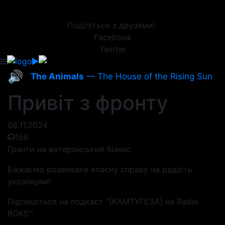
Поділіться з друзями!
Facebook
Twitter
🔊
The Animals
— The House of the Rising Sun
Привіт з фронту
08.11.2024
156
Гранти на ветеранський бізнес
Бажаємо розвивати власну справу на радість
українцям!
Підпишіться на подкаст "[КАМТУГЕЗА] на Radio
ROKS":