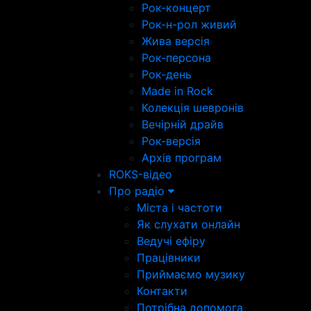
Рок-концерт
Рок-н-рол живий
Жива версія
Рок-персона
Рок-день
Made in Rock
Колекція шевронів
Вечірній драйв
Рок-версія
Архів програм
ROKS-відео
Про радіо
Міста і частоти
Як слухати онлайн
Ведучі ефіру
Працівники
Приймаємо музику
Контакти
Потрібна допомога