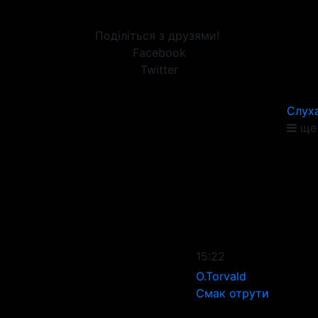
Поділіться з друзями!
Facebook
Twitter
Слух
ще 
15:22
O.Torvald
Смак отрути