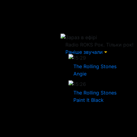
Зараз в ефірі
Radio ROKS
Рок. Тільки рок!
Раніше звучали
15:29
The Rolling Stones
Angie
15:26
The Rolling Stones
Paint It Black