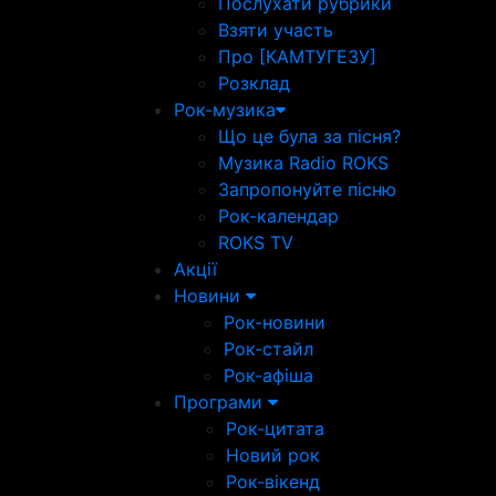
Послухати рубрики
Взяти участь
Про [КАМТУГЕЗУ]
Розклад
Рок-музика
Що це була за пісня?
Музика Radio ROKS
Запропонуйте пісню
Рок-календар
ROKS TV
Акції
Новини
Рок-новини
Рок-стайл
Рок-афіша
Програми
Рок-цитата
Новий рок
Рок-вікенд