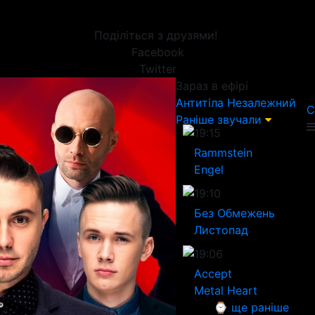
Поділіться з друзями!
Facebook
Twitter
Зараз в ефірі
Антитіла
Незалежний
С
Раніше звучали
19:15
Rammstein
Engel
19:10
Без Обмежень
Листопад
19:06
Accept
Metal Heart
⌚ ще раніше