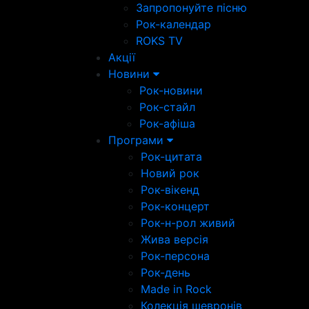
Запропонуйте пісню
Рок-календар
ROKS TV
Акції
Новини
Рок-новини
Рок-стайл
Рок-афіша
Програми
Рок-цитата
Новий рок
Рок-вікенд
Рок-концерт
Рок-н-рол живий
Жива версія
Рок-персона
Рок-день
Made in Rock
Колекція шевронів