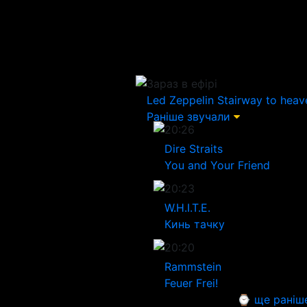
Зараз в ефірі
Led Zeppelin
Stairway to heav
Раніше звучали
20:26
Dire Straits
You and Your Friend
20:23
W.H.I.T.E.
Кинь тачку
20:20
Rammstein
Feuer Frei!
⌚ ще раніш