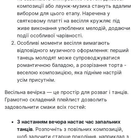
композиції або лаунж-музика стануть вдалим
вибором для цього етапу. Наречена у
святковому платті на весілля кружляє під
живе виконання улюблених мелодій, додаючи
події особливої чарівності.
Особливі моменти весілля вимагають
відповідного музичного оформлення: перший
танець молодят може супроводжуватися
романтичною баладою, а розрізання торта -
веселою композицією, яка підніме настрій
усім присутнім.
Весільна вечірка — це простір для розваг і танців.
Грамотно складений плейлист дозволить
задовольнити смаки всіх гостей:
З настанням вечора настає час запальних
танців
. Розпочніть з повільних композицій,
щоб залучити старше покоління, наприклад з