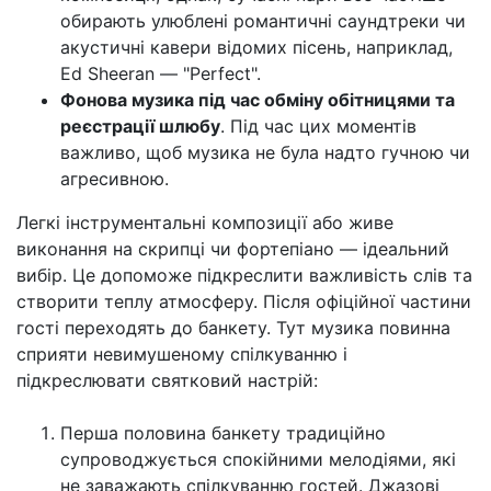
обирають улюблені романтичні саундтреки чи
акустичні кавери відомих пісень, наприклад,
Ed Sheeran — "Perfect".
Фонова музика під час обміну обітницями та
реєстрації шлюбу
. Під час цих моментів
важливо, щоб музика не була надто гучною чи
агресивною.
Легкі інструментальні композиції або живе
виконання на скрипці чи фортепіано — ідеальний
вибір. Це допоможе підкреслити важливість слів та
створити теплу атмосферу. Після офіційної частини
гості переходять до банкету. Тут музика повинна
сприяти невимушеному спілкуванню і
підкреслювати святковий настрій:
Перша половина банкету традиційно
супроводжується спокійними мелодіями, які
не заважають спілкуванню гостей. Джазові