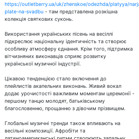
https://outletberry.ua/uk/zhenskoe/odezhda/platyya/nar
plate-na-svadbu
- там представлена розкішна
колекція святкових суконь.
Використання українських пісень на весіллі
підкреслює національну ідентичність та створює
особливу атмосферу єднання. Крім того, підтримка
вітчизняних виконавців сприяє розвитку
української музичної індустрії.
Цікавою тенденцією стало включення до
плейлистів акапельних виконань. Живий вокал
додає урочистості важливим моментам церемонії -
першому танцю молодят, батьківському
благословенню, прощанню з дівочим прізвищем.
Глобальні музичні тренди також впливають на
весільні композиції. Афробіти та
латиноамериканські ритми створюють запальну