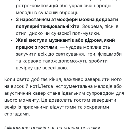
ретро-композицій або українські народні
мелодії в сучасній обробці.
З наростанням атмосфери можна додавати
популярні танцювальні хіти
. Зокрема, пісні в
стилі диско чи сучасної поп-музики.
Живі виступи музикантів або діджея, який
працює з гостями
, — чудова можливість
залучити всіх до святкування. Ігри, флешмоби
та караоке також допоможуть зробити
вечірку ще веселішою.
Коли свято добігає кінця, важливо завершити його
на високій ноті.Легка інструментальна мелодія або
акустичний кавер стане ідеальним супроводом для
цього моменту. Це дозволить гостям завершити
вечір із приємними відчуттями та яскравими
спогадами.
Інформація розміщена на правах реклами