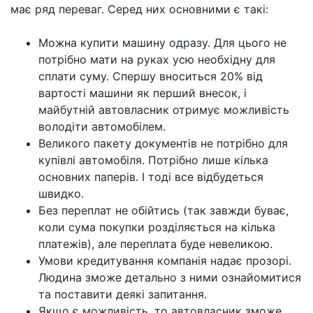
має ряд переваг. Серед них основними є такі:
Можна купити машину одразу. Для цього не
потрібно мати на руках усю необхідну для
сплати суму. Спершу вноситься 20% від
вартості машини як перший внесок, і
майбутній автовласник отримує можливість
володіти автомобілем.
Великого пакету документів не потрібно для
купівлі автомобіля. Потрібно лише кілька
основних паперів. І тоді все відбудеться
швидко.
Без переплат не обійтись (так завжди буває,
коли сума покупки розділяється на кілька
платежів), але переплата буде невеликою.
Умови кредитування компанія надає прозорі.
Людина зможе детально з ними ознайомитися
та поставити деякі запитання.
Якщо є можливість, то автовласник зможе