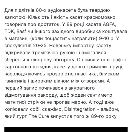
Для підлітків 80-х аудіокасета була твердою
валютою. Кількість і якість касет красномовно
говорила про достаток. У 89 році касета AGFA,
TDK, Basf чи іншого західного виробника коштувала
в магазині (коли пощастить натрапити) 9-10 р. У
спекулянтів 20-25. Новеньку імпортну касету
відкривали тремтячою рукою і намагалися
зберегти кольорову обгортку. Оцінивши поліграфію
картонного вкладня, касету довго тримали в руці,
насолоджуючись прозорістю пластика, блиском
гвинтиків і широким вікном між отворами. А
перший запис починався з акуратного
відмотування ракорду, щоб жоден сантиметр
магнітної стрічки не пропав марно. А тоді вже
копіювали собі, скажімо, Disintegration – альбом,
який гурт The Cure випустив того ж 89-го року.