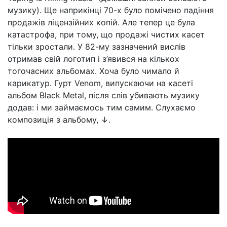
музику). Ще наприкінці 70-х було помічено падіння
продажів ліцензійних копій. Але тепер це була
катастрофа, при тому, що продажі чистих касет
тільки зростали. У 82-му зазначений вислів
отримав свій логотип і з’явився на кількох
тогочасних альбомах. Хоча було чимало й
карикатур. Гурт Venom, випускаючи на касеті
альбом Black Metal, після слів убивають музику
додав: і ми займаємось тим самим. Слухаємо
композиція з альбому, ↓.