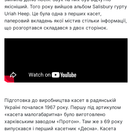
якісніший. Того року вийшов альбом Salisbury гурту
Uriah Heep. Це була одна з перших касет,
паперовий вкладень якої містив стільки інформації,
що розгортався складався з двох сторінок.
Підготовка до виробництва касет в радянській
Україні почалася 1967 року. Першу під артикулом
«касета малогабаритна» було виготовлено
харківським заводом «Протон». Там же з 69 року
випускався і перший касетник «Десна». Касета