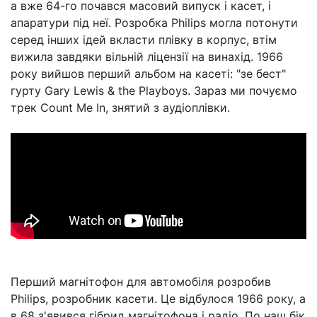
а вже 64-го почався масовий випуск і касет, і
апаратури під неї. Розробка Philips могла потонути
серед інших ідей вкласти плівку в корпус, втім
вижила завдяки вільній ліцензії на винахід. 1966
року вийшов перший альбом на касеті: "зе бест"
гурту Gary Lewis & the Playboys. Зараз ми почуємо
трек Count Me In, знятий з аудіоплівки.
Перший магнітофон для автомобіля розробив
Philips, розробник касети. Це відбулося 1966 року, а
в 68 з'явився гібрид магнітофона і радіо. По наш бік