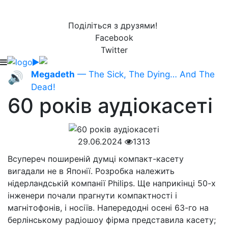
Поділіться з друзями!
Facebook
Twitter
Megadeth
— The Sick, The Dying… And The
🔊
Dead!
60 років аудіокасеті
29.06.2024
1313
Всупереч поширеній думці компакт-касету
вигадали не в Японії. Розробка належить
нідерландській компанії Philips. Ще наприкінці 50-х
інженери почали прагнути компактності і
магнітофонів, і носіїв. Напередодні осені 63-го на
берлінському радіошоу фірма представила касету;