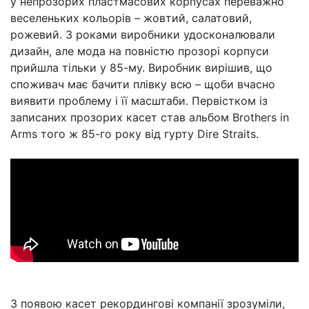
у непрозорих пластмасових корпусах переважно
веселеньких кольорів – жовтий, салатовий,
рожевий. З роками виробники удосконалювали
дизайн, але мода на повністю прозорі корпуси
прийшла тільки у 85-му. Виробник вирішив, що
споживач має бачити плівку всю – щоби вчасно
виявити проблему і її масштаби. Первістком із
записаних прозорих касет став альбом Brothers in
Arms того ж 85-го року від гурту Dire Straits.
З появою касет рекордингові компанії зрозуміли,