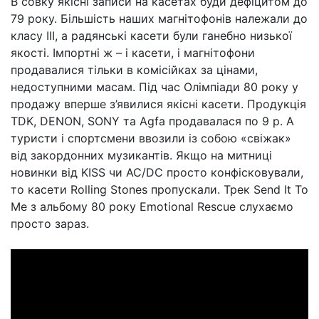
В совку якісні записи на касетах буди дефіцитом до
79 року. Більшість наших магнітофонів належали до
класу III, а радянські касети були ганебно низької
якості. Імпортні ж – і касети, і магнітофони
продавалися тільки в комісійках за цінами,
недоступними масам. Під час Олімпіади 80 року у
продажу вперше з’явилися якісні касети. Продукція
TDK, DENON, SONY та Agfa продавалася по 9 р. А
туристи і спортсмени ввозили із собою «свіжак»
від закордонних музикантів. Якщо на митниці
новинки від KISS чи AC/DC просто конфісковували,
то касети Rolling Stones пропускали. Трек Send It To
Me з альбому 80 року Emotional Rescue слухаємо
просто зараз.