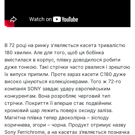
В 72 році на ринку з'являється касета тривалістю
180 хвилин. Але для того, щоб ця бобінка
вмістилася в корпус, плівку доводилося робити
дуже тонкою. Такі стрічки часто рвалися і зрештою
їх випуск припили. Проте зараз касети С180 дуже
високо цінуються колекціонерами. Того ж 72-го
компанія SONY завдає удару європейським
конкурентам. Вона розробляє черговий тип
стрічки. Покриття її вперше стає подвійним:
хромовий шар лежить поверх оксиду заліза.
Магнітна плівка тепер двоколірна – зісподу
коричнева, згори – чорна. Продукт отримує назву
Sony Ferrichrome, а на касетах з’являється позначка