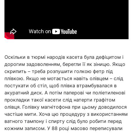
Оскільки в тюрмі народів касета була дефіцитом і
дорогим задоволенням, берегли її як зіницю. Якщо
скрипить – треба розпушити голкою фетр під
плівкою. Якщо не мотається навіть олівцем – слід
постукати об стіл, щоб плівка втрамбувалася в
акуратний диск. А потім паперові чи поліетиленові
прокладки такої касети слід натерти графітом
олівця. Голівку магнітофона при цьому доводилося
частіше мити. Хоча цю процедуру з використанням
ватного тампону і спирту слід було робити перед
кожним записом. У 88 році масово переписували