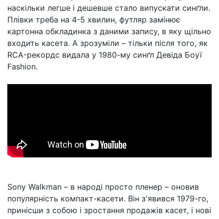
наскільки легше і дешевше стало випускати синґли.
Плівки треба на 4-5 хвилин, футляр замінює
картонна обкладинка з даними запису, в яку щільно
входить касета. А зрозуміли – тільки після того, як
RCA-рекордс видала у 1980-му синґл Девіда Боуї
Fashion.
Sony Walkman – в народі просто пленер – оновив
популярність компакт-касети. Він з'явився 1979-го,
принісши з собою і зростання продажів касет, і нові