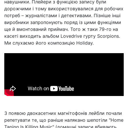
навушники. Плейери з функцією запису були
дорожчими і тому використовувалися для робочих
потреб – журналістами і детективами. Пізніше інші
виробники запропонують поряд із цими функціями
ще й вмонтований приймач. Того ж таки 79-го на
касеті виходить альбом Lovedrive гурту Scorpions.
Ми слухаємо його композицію Holiday.
З появою двокасетних магнітофонів лейбли почали
репетувати те, що раніше налякано шепотіли "Home
Taping Is Killing Music" (домашні записи вбивають