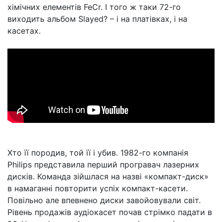
хімічних елементів FeCr. І того ж таки 72-го
виходить альбом Slayed? – і на платівках, і на
касетах.
Хто її породив, той її і убив. 1982-го компанія
Philips представила перший програвач лазерних
дисків. Команда зійшлася на назві «компакт-диск»
в намаганні повторити успіх компакт-касети.
Повільно але впевнено диски завойовували світ.
Рівень продажів аудіокасет почав стрімко падати в