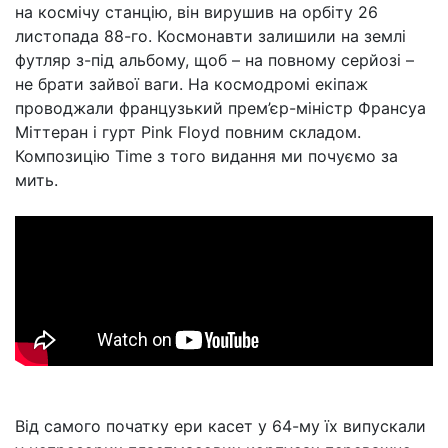
на космічу станцію, він вирушив на орбіту 26
листопада 88-го. Космонавти залишили на землі
футляр з-під альбому, щоб – на повному серйозі –
не брати зайвої ваги. На космодромі екіпаж
проводжали французький прем’єр-міністр Франсуа
Міттеран і гурт Pink Floyd повним складом.
Композицію Time з того видання ми почуємо за
мить.
Від самого початку ери касет у 64-му їх випускали