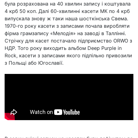
була розрахована на 40 хвилин запису і коштувала
4 крб 50 коп. Далі 60-хвилинні касети МК по 4 крб
випускала знову ж таки наша шосткінська Свема.
1970-го року касети з записами почала виробляти
фірма грамзапису «Мелодія» на заводі в Таллінні.
Стрічку для касет постачало підприємство ORWO з
НДР. Того року виходить альбом Deep Purple in
Rock, касети з записами якого підпільно привозили
з Польщі або Югославії.