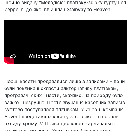
щойно видану "Мелодією" платівку-збірку гурту Led
Zeppelin, до якої ввійшла і Stairway to Heaven.
Перші касети продавалися лише з записами – вони
були покликані скласти альтернативу платівкам,
програвачі яких | нести, скажімо, на природу було
важко і незручно. Проте звучання касетних записів
суттєво поступалося платівкам. У 71 році компанія
Advent представила касету зі стрічкою на основі
оксиду хрому IV. Поява цих касет кардинально
змінила долю носія. Звук на них був відчутно