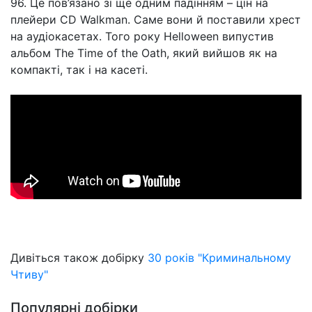
96. Це пов’язано зі ще одним падінням – цін на
плейери CD Walkman. Саме вони й поставили хрест
на аудіокасетах. Того року Helloween випустив
альбом The Time of the Oath, який вийшов як на
компакті, так і на касеті.
Дивіться також добірку
30 років "Криминальному
Чтиву"
Популярні добірки