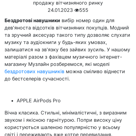
24.01.2023
555
Бездротові навушники
вибір номер один для
дев'яноста відсотків вітчизняних покупців. Модний
та зручний аксесуар такого типу дозволяє слухати
музику та аудіокниги у будь-яких умовах,
залишатися на зв'язку без зайвих зусиль. У нашому
матеріалі разом з фахівцем музичного інтернет-
магазину Музлайн розберемося, які моделі
бездротових навушників
можна сміливо віднести
до бестселерів сучасності.
APPLE AirPods Pro
Вічна класика. Стильні, мінімалістичні, з виразним
звуком і якісною гарнітурою. Попри високу ціну
користуються шаленою популярністю у всьому
світі і переживають вже котре перевидання.