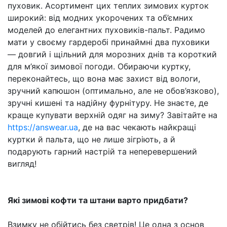
пуховик. Асортимент цих теплих зимових курток
широкий: від модних укорочених та об’ємних
моделей до елегантних пуховиків-пальт. Радимо
мати у своєму гардеробі принаймні два пуховики
— довгий і щільний для морозних днів та короткий
для м’якої зимової погоди. Обираючи куртку,
переконайтесь, що вона має захист від вологи,
зручний капюшон (оптимально, але не обов’язково),
зручні кишені та надійну фурнітуру. Не знаєте, де
краще купувати верхній одяг на зиму? Завітайте на
https://answear.ua
, де на вас чекають найкращі
куртки й пальта, що не лише зігріють, а й
подарують гарний настрій та неперевершений
вигляд!
Які зимові кофти та штани варто придбати?
Взимку не обійтись без светрів! Це одна з основ