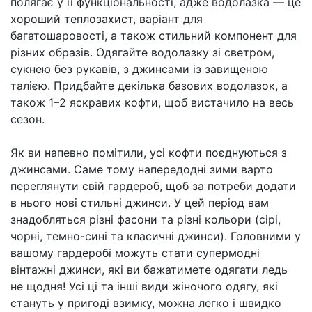
полягає у її функціональності, адже водолазка — це
хороший теплозахист, варіант для
багатошаровості, а також стильний компонент для
різних образів. Одягайте водолазку зі светром,
сукнею без рукавів, з джинсами із завищеною
талією. Придбайте декілька базових водолазок, а
також 1–2 яскравих кофти, щоб вистачило на весь
сезон.
Як ви напевно помітили, усі кофти поєднуються з
джинсами. Саме тому напередодні зими варто
переглянути свій гардероб, щоб за потреби додати
в нього нові стильні джинси. У цей період вам
знадобляться різні фасони та різні кольори (сірі,
чорні, темно-сині та класичні джинси). Головними у
вашому гардеробі можуть стати супермодні
вінтажні джинси, які ви бажатимете одягати ледь
не щодня! Усі ці та інші види жіночого одягу, які
стануть у пригоді взимку, можна легко і швидко