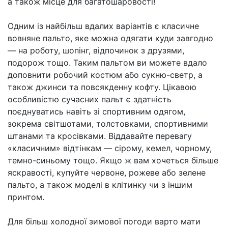
а також місце для багатошаровості!
Одним із найбільш вдалих варіантів є класичне
вовняне пальто, яке можна одягати куди завгодно
— на роботу, шопінг, відпочинок з друзями,
подорож тощо. Таким пальтом ви можете вдало
доповнити робочий костюм або сукню-светр, а
також джинси та повсякденну кофту. Цікавою
особливістю сучасних пальт є здатність
поєднуватись навіть зі спортивним одягом,
зокрема світшотами, толстовками, спортивними
штанами та кросівками. Віддавайте перевагу
«класичним» відтінкам — сірому, кемел, чорному,
темно-синьому тощо. Якщо ж вам хочеться більше
яскравості, купуйте червоне, рожеве або зелене
пальто, а також моделі в клітинку чи з іншим
принтом.
Для більш холодної зимової погоди варто мати