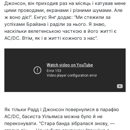
Джонсон, він приходив раз на місяць і катував мене
цими проводами, екранами і різними шумами. Але
ж воно діє!". Енгус Янґ додає: "Ми стежили за
успіхами Брайана і раділи за нього. Я знаю,
наскільки велетенською часткою в його житті є
AC/DC. Втім, як і в житті кожного з нас".
Як тільки Радд і Джонсон повернулися в парафію
AC/DC, басиста Уільямса можна було й не
переконувати. "Стара банда зібралася знову, —