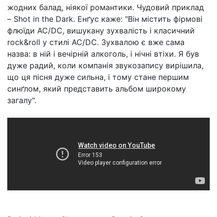
жодних балад, ніякої романтики. Чудовий приклад
– Shot in the Dark. Енґус каже: "Він містить фірмові
флюїди AC/DC, вишукану зухвалість і класичний
rock&roll у стилі AC/DC. Зухвалою є вже сама
назва: в ній і вечірній алкоголь, і нічні втіхи. Я був
дуже радий, коли компанія звукозапису вирішила,
що ця пісня дуже сильна, і тому стане першим
синґлом, який представить альбом широкому
загалу".