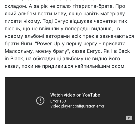
складом. А за рік не стало гітариста-брата. Про
який альбом вести мову, якщо навіть матеріалу
писати нікому. Тоді Енгус відшукав чернетки тих
пісень, що не ввійшли у попередні видання, і в
новому альбомі авторами всіх треків зазначаються
брати Янги. "Power Up у першу чергу – присвята
Малкольму, моєму брату", казав Енгус. Як і в Back
in Black, на обкладинці альбому не видно його
назви, поки не придивишся найпильнішим оком.