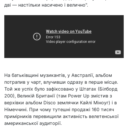
дві — настільки насичено і велично".
На батьківщині музикантів, у Австралії, альбом
потрапив у чарт, влучивши одразу в перше місце.
Той же успіх було зафіксовано у Штатах (Білборд
200), Великій Британії (там Power Up змістив з
верхівки альбом Disco землячки Кайлі Міноуг) і в
Німеччині. При чому тутешні продажі 160 тисяч
примірників перевищили активність велетенської
американської аудиторії.