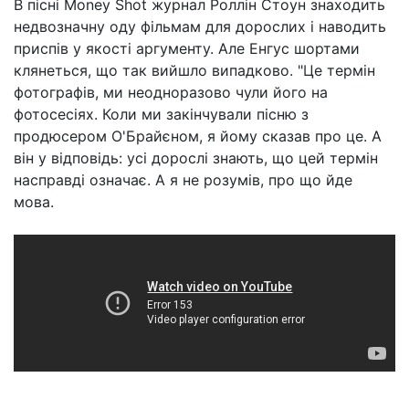
В пісні Money Shot журнал Роллін Стоун знаходить
недвозначну оду фільмам для дорослих і наводить
приспів у якості аргументу. Але Енгус шортами
клянеться, що так вийшло випадково. "Це термін
фотографів, ми неодноразово чули його на
фотосесіях. Коли ми закінчували пісню з
продюсером О'Брайєном, я йому сказав про це. А
він у відповідь: усі дорослі знають, що цей термін
насправді означає. А я не розумів, про що йде
мова.