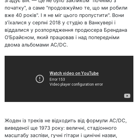
згадує він. — Це не було закликом "почнімо з
початку", а саме "продовжуймо те, що ми робили
вже 40 років". І я не міг цього пропустити". Вони
з'їхалися у серпні 2018 у студію в Ванкувері і
віддалися у розпорядження продюсера Брендана
O’Брайєном, який працював і над попередніми
двома альбомами AC/DC.
Жоден із треків не відходить від формули AC/DC,
виведеної ще 1973 року: величні, стадіонного
масштабу заспіви, гучні гітари і цинічні назви,