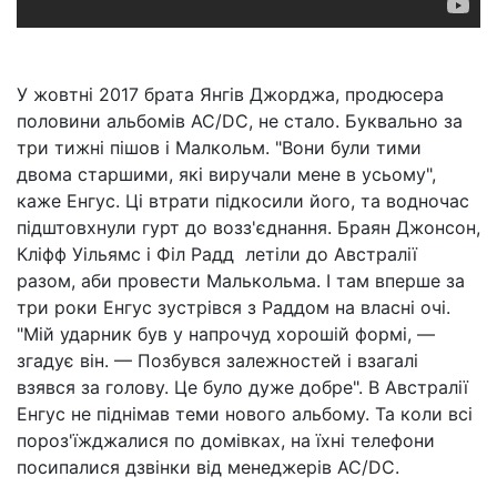
У жовтні 2017 брата Янгів Джорджа, продюсера
половини альбомів AC/DC, не стало. Буквально за
три тижні пішов і Малкольм. "Вони були тими
двома старшими, які виручали мене в усьому",
каже Енгус. Ці втрати підкосили його, та водночас
підштовхнули гурт до возз'єднання. Браян Джонсон,
Кліфф Уільямс і Філ Радд летіли до Австралії
разом, аби провести Малькольма. І там вперше за
три роки Енгус зустрівся з Раддом на власні очі.
"Мій ударник був у напрочуд хорошій формі, —
згадує він. — Позбувся залежностей і взагалі
взявся за голову. Це було дуже добре". В Австралії
Енгус не піднімав теми нового альбому. Та коли всі
пороз'їжджалися по домівках, на їхні телефони
посипалися дзвінки від менеджерів AC/DC.