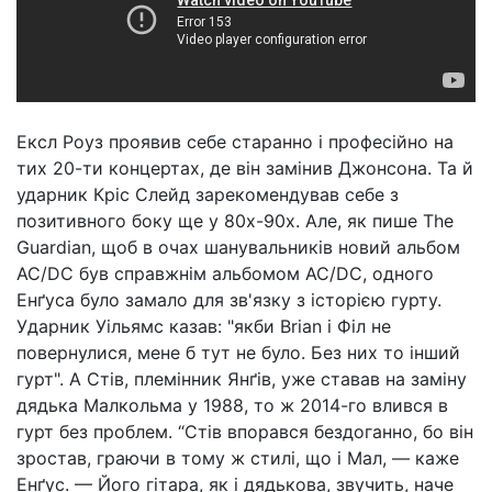
Ексл Роуз проявив себе старанно і професійно на
тих 20-ти концертах, де він замінив Джонсона. Та й
ударник Кріс Слейд зарекомендував себе з
позитивного боку ще у 80х-90х. Але, як пише The
Guardian, щоб в очах шанувальників новий альбом
AC/DC був справжнім альбомом AC/DC, одного
Енґуса було замало для зв'язку з історією гурту.
Ударник Уільямс казав: "якби Brian і Філ не
повернулися, мене б тут не було. Без них то інший
гурт". А Стів, племінник Янґів, уже ставав на заміну
дядька Малкольма у 1988, то ж 2014-го влився в
гурт без проблем. “Стів впорався бездоганно, бо він
зростав, граючи в тому ж стилі, що і Мал, — каже
Енґус. — Його гітара, як і дядькова, звучить, наче