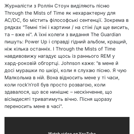
Журналісти з Роллін Стоун виділяють пісню
Through the Mists of Time як нехарактерну для
AC/DC, бо містить філософські сентенції. Зокрема в
рядках "Темні тіні і картини / на стіні /ця ще висить,
та – вже ні". А їхні колеги з видання The Guardian
пишуть: Power Up і справді гідний альбом, кращий,
ніж кілька останніх. І Through the Mists of Time
навдивовижу нагадує щось із раннього REM у
хард-роковій обгортці. Johnson каже: "в мене й
досі мурашки по шкірі, коли я слухаю пісню. Я чую
Малкольма в ній. Вона відносить мене у ті часи,
коли rock’n’roll був просто розвагою, коли
здавалося, що все нинішнє – нескінченне, що
вісімдесяті триватимуть вічно. Пісня щоразу
переносить мене в часі".