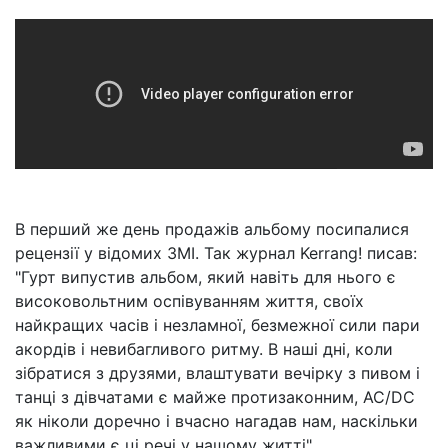
В перший же день продажів альбому посипалися
рецензії у відомих ЗМІ. Так журнал Kerrang! писав:
"Гурт випустив альбом, який навіть для нього є
високовольтним оспівуванням життя, своїх
найкращих часів і незламної, безмежної сили пари
акордів і невибагливого ритму. В наші дні, коли
зібратися з друзями, влаштувати вечірку з пивом і
танці з дівчатами є майже протизаконним, AC/DC
як ніколи доречно і вчасно нагадав нам, наскільки
важливими є ці речі у нашому житті".