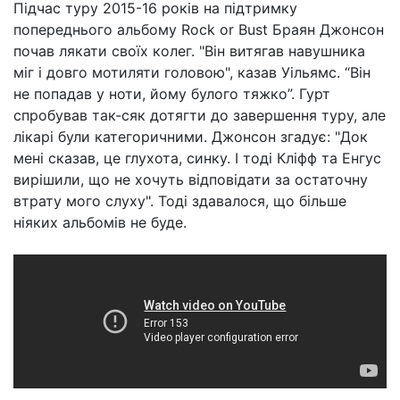
Підчас туру 2015-16 років на підтримку
попереднього альбому Rock or Bust Браян Джонсон
почав лякати своїх колег. "Він витягав навушника
міг і довго мотиляти головою", казав Уільямс. “Він
не попадав у ноти, йому булого тяжко”. Гурт
спробував так-сяк дотягти до завершення туру, але
лікарі були категоричними. Джонсон згадує: "Док
мені сказав, це глухота, синку. І тоді Кліфф та Енгус
вирішили, що не хочуть відповідати за остаточну
втрату мого слуху". Тоді здавалося, що більше
ніяких альбомів не буде.