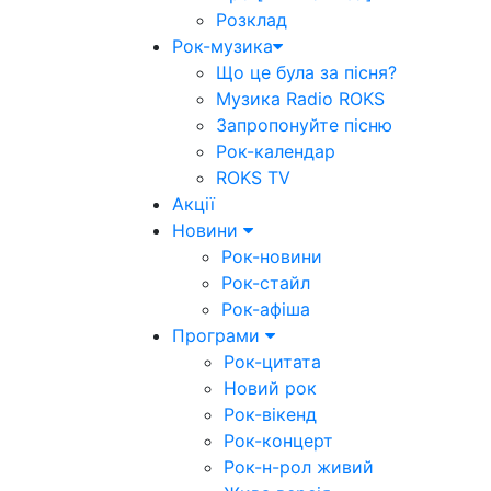
Розклад
Рок-музика
Що це була за пісня?
Музика Radio ROKS
Запропонуйте пісню
Рок-календар
ROKS TV
Акції
Новини
Рок-новини
Рок-стайл
Рок-афіша
Програми
Рок-цитата
Новий рок
Рок-вікенд
Рок-концерт
Рок-н-рол живий