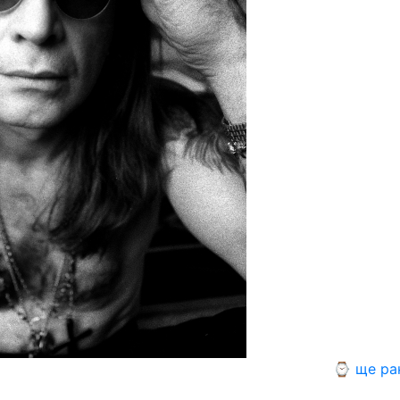
⌚ ще ра