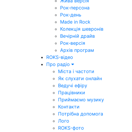
Жива версія
Рок-персона
Рок-день
Made in Rock
Колекція шевронів
Вечірній драйв
Рок-версія
Архів програм
ROKS-відео
Про радіо
Міста і частоти
Як слухати онлайн
Ведучі ефіру
Працівники
Приймаємо музику
Контакти
Потрібна допомога
Лого
ROKS-фото