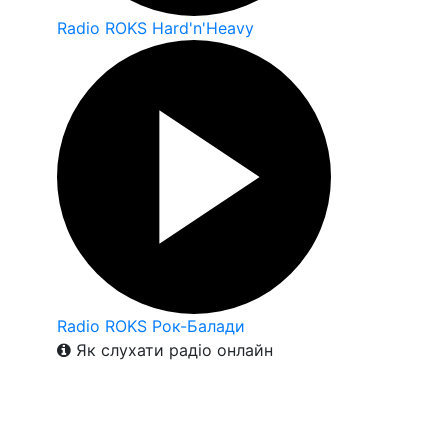
Radio ROKS Hard'n'Heavy
Radio ROKS Рок-Балади
Як слухати радіо онлайн