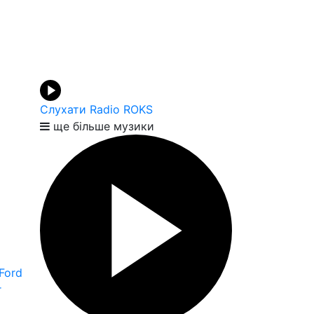
Слухати Radio ROKS
ще більше музики
Ford
r