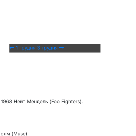
1 грудня
3 грудня
 1968 Нейт Мендель (Foo Fighters).
холм (Muse).