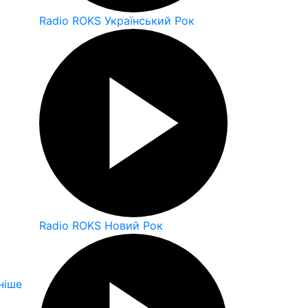
Radio ROKS Український Рок
Radio ROKS Новий Рок
ніше