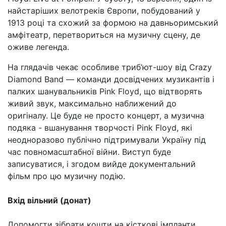
найстаріших велотреків Європи, побудований у
1913 році та схожий за формою на давньоримський
амфітеатр, перетвориться на музичну сцену, де
оживе легенда.
На глядачів чекає особливе триб’ют-шоу від Crazy
Diamond Band — команди досвідчених музикантів і
палких шанувальників Pink Floyd, що відтворять
живий звук, максимально наближений до
оригіналу. Це буде не просто концерт, а музична
подяка - вшанування творчості Pink Floyd, які
неодноразово публічно підтримували Україну під
час повномасштабної війни. Виступ буде
записуватися, і згодом вийде документальний
фільм про цю музичну подію.
Вхід вільний (донат)
Допомогти зібрати кошти на кісткові імпланти