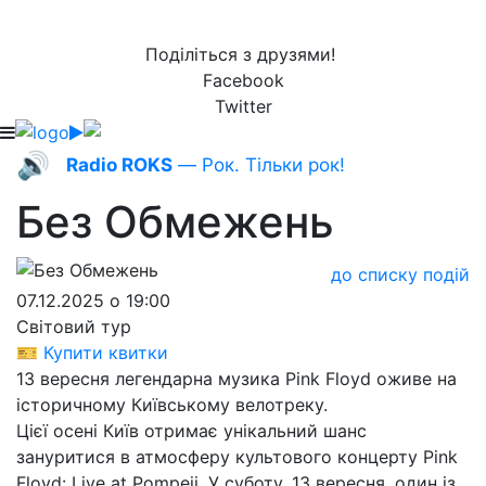
Поділіться з друзями!
Facebook
Twitter
🔊
Radio ROKS
— Рок. Тільки рок!
Без Обмежень
до списку подій
07.12.2025 о 19:00
Світовий тур
🎫 Купити квитки
13 вересня легендарна музика Pink Floyd оживе на
історичному Київському велотреку.
Цієї осені Київ отримає унікальний шанс
зануритися в атмосферу культового концерту Pink
Floyd: Live at Pompeii. У суботу, 13 вересня, один із