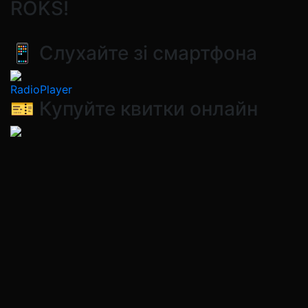
ROKS!
📱 Слухайте зі смартфона
RadioPlayer
🎫 Купуйте квитки онлайн