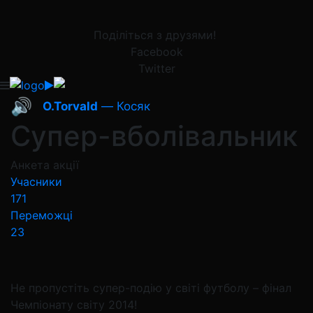
Поділіться з друзями!
Facebook
Twitter
🔊
O.Torvald
— Косяк
Супер-вболівальник
Анкета акції
Учасники
171
Переможці
23
Не пропустіть супер-подію у світі футболу – фінал
Чемпіонату світу 2014!