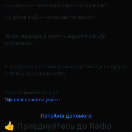
• щотижня — автомобільний холодильник*
• у фіналі акції — сучасний телевізор*
*
Фото подарунків можуть відрізнятись від
зображених
5. Слідкуйте за оголошенням переможців по буднях
о 10:15 в ефірі Radio ROKS.
Заявки приймалися до
Офіційні правила участі
Потрібна допомога
👍 Приєднуйтесь до Radio