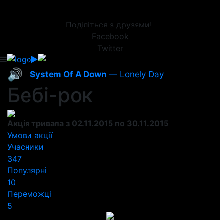
Поділіться з друзями!
Facebook
Twitter
🔊
System Of A Down
— Lonely Day
Бебі-рок
Акція тривала з 02.11.2015 по 30.11.2015
Умови акції
Учасники
347
Популярні
10
Переможці
5