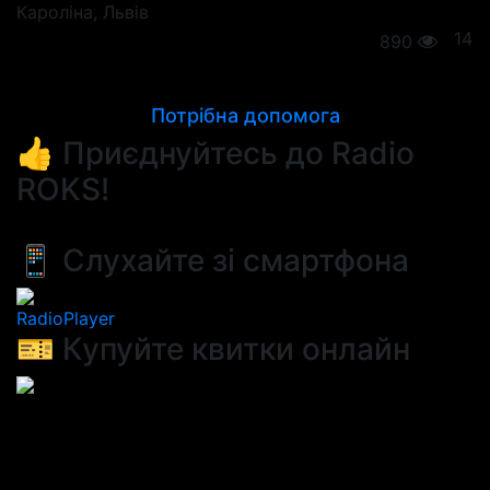
Кароліна
, Львів
14
890
Потрібна допомога
👍 Приєднуйтесь до Radio
ROKS!
📱 Слухайте зі смартфона
RadioPlayer
🎫 Купуйте квитки онлайн