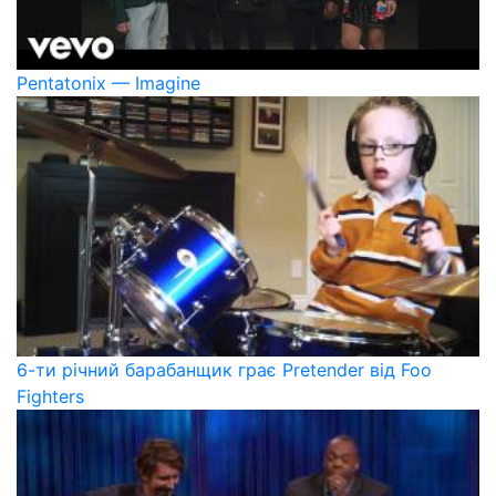
Pentatonix — Imagine
6-ти річний барабанщик грає Pretender від Foo
Fighters