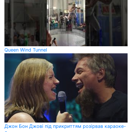
Queen Wind Tunnel
Джон Бон Джові під прикриттям розірвав караоке-