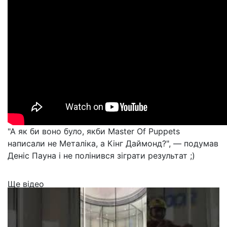
"А як би воно було, якби Master Of Puppets
написали не Металіка, а Кінг Даймонд?", — подумав
Деніс Пауна і не полінився зіграти результат ;)
Ще відео