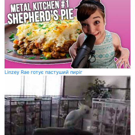
Linzey Rae готує пастуший пиріг