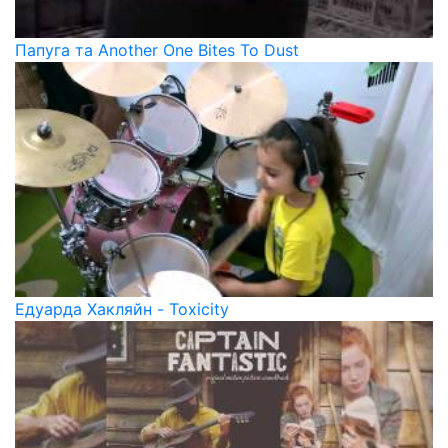
Папуга та Another One Bites To Dust
Едуарда Хакляйн - Toxicity