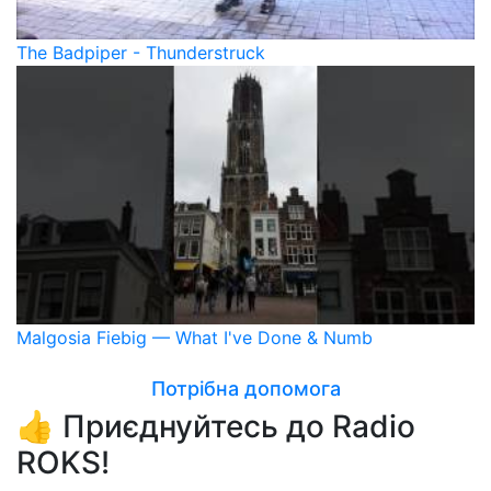
The Badpiper - Thunderstruck
Malgosia Fiebig — What I've Done & Numb
Потрібна допомога
👍 Приєднуйтесь до Radio
ROKS!