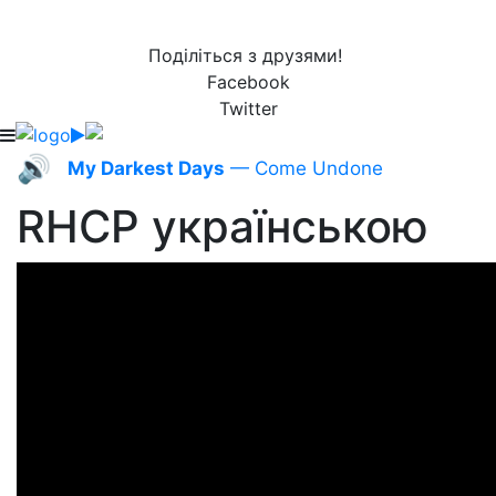
Поділіться з друзями!
Facebook
Twitter
🔊
My Darkest Days
— Come Undone
RHCP українською