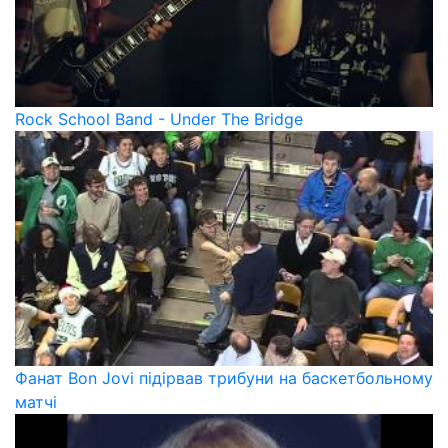
Rock School Band - Under The Bridge
Фанат Bon Jovi підірвав трибуни на баскетбольному
матчі