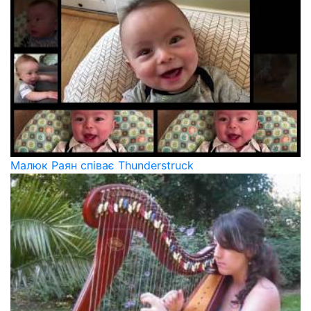
Малюк Раян співає Thunderstruck