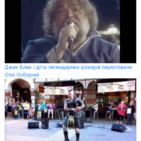
Джек Блек і діти легендарних рокерів переспівали
Оззі Осборна!