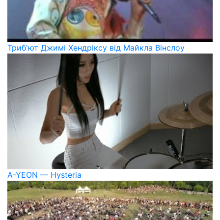
Триб'ют Джимі Хендріксу від Майкла Вінслоу
A-YEON — Hysteria