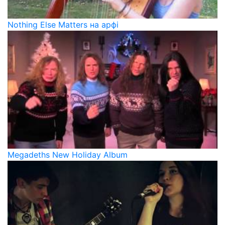
Nothing Else Matters на арфі
Megadeths New Holiday Album