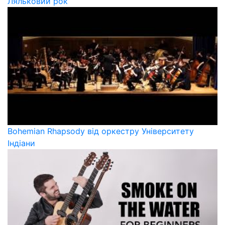
Ляльковий рок
Bohemian Rhapsody від оркестру Університету
Індіани