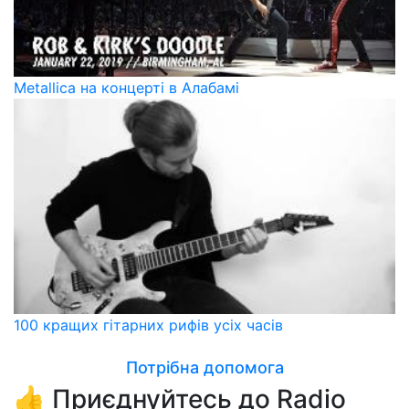
Metallica на концерті в Алабамі
100 кращих гітарних рифів усіх часів
Потрібна допомога
👍 Приєднуйтесь до Radio