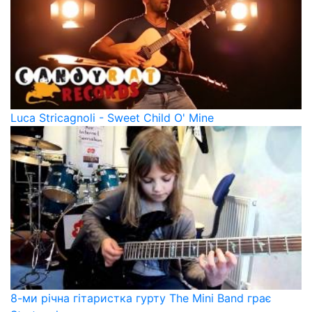
Luca Stricagnoli - Sweet Child O' Mine
8-ми річна гітаристка гурту The Mini Band грає