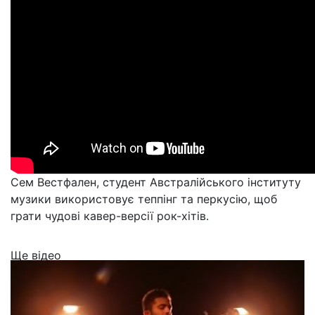
Сем Вестфален, студент Австралійського інституту
музики використовує теппінг та перкусію, щоб
грати чудові кавер-версії рок-хітів.
Ще відео