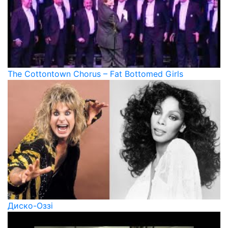
The Cottontown Chorus – Fat Bottomed Girls
Диско-Оззі