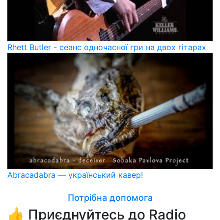
Rhett Butler - сеанс одночасної гри на двох гітарах
Abracadabra — український кавер!
Потрібна допомога
👍 Приєднуйтесь до Radio