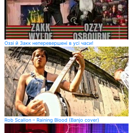
Оззі й Закк неперевершені в усі часи!
Rob Scallon – Raining Blood (Banjo cover)