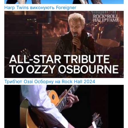
Harp Twins виконують Foreigner
Триб'ют Оззі Осборну на Rock Hall 2024