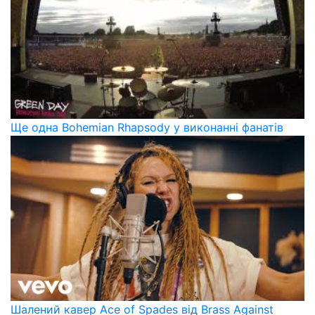
Ще одна Bohemian Rhapsody у виконанні фанатів
Шалений кавер Ace of Spades від Brass Against