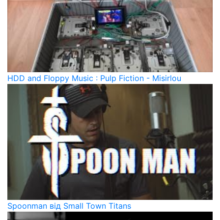
HDD and Floppy Music : Pulp Fiction - Misirlou
Spoonman від Small Town Titans