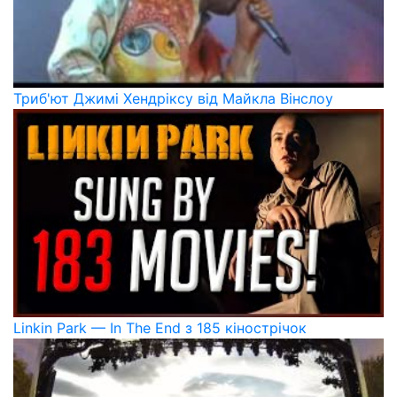
Триб'ют Джимі Хендріксу від Майкла Вінслоу
Linkin Park — In The End з 185 кінострічок