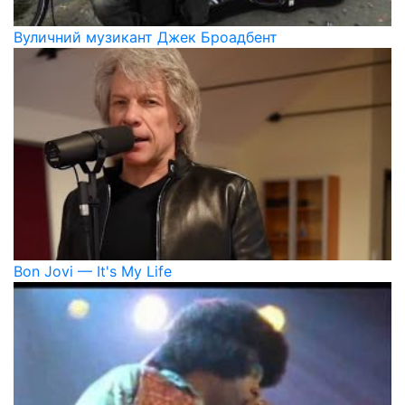
Вуличний музикант Джек Броадбент
Bon Jovi — It's My Life