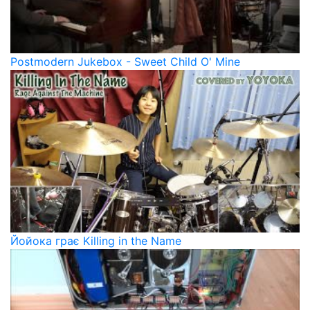
Postmodern Jukebox - Sweet Child O' Mine
Йойока грає Killing in the Name