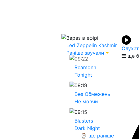
Зараз в ефірі
Led Zeppelin
Kashmir
Слухат
Раніше звучали
ще б
09:22
Reamonn
Tonight
09:19
Без Обмежень
Не мовчи
09:15
Blasters
Dark Night
⌚ ще раніше