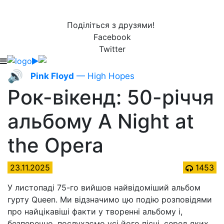
Поділіться з друзями!
Facebook
Twitter
🔊
Pink Floyd
— High Hopes
Рок-вікенд: 50-річчя
альбому А Night at
the Opera
23.11.2025
1453
У листопаді 75-го вийшов найвідоміший альбом
гурту Queen. Ми відзначимо цю подію розповідями
про найцікавіші факти у творенні альбому і,
безперечно, послухаємо усі його пісні, серед яких