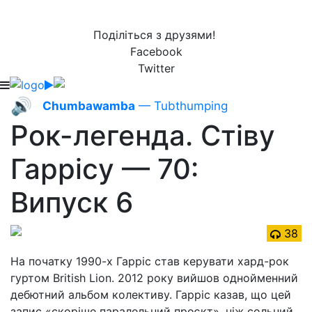
Поділіться з друзями!
Facebook
Twitter
🔊
Chumbawamba
— Tubthumping
Рок-легенда. Стіву
Гаррісу — 70:
Випуск 6
38
На початку 1990-х Гарріс став керувати хард-рок
гуртом British Lion. 2012 року вийшов однойменний
дебютний альбом колективу. Гарріс казав, що цей
запис «скоріше паралельний проєкт», ніж сольний