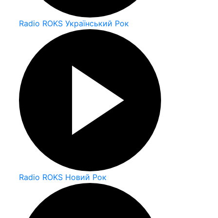
Radio ROKS Український Рок
Radio ROKS Новий Рок