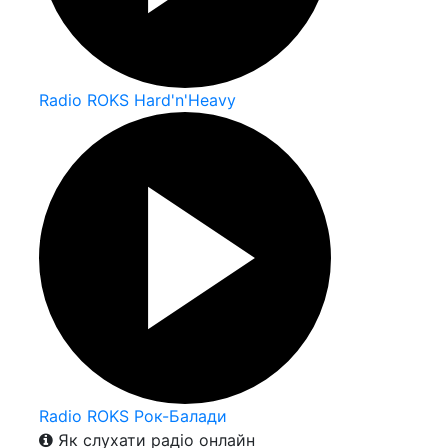
Radio ROKS Hard'n'Heavy
Radio ROKS Рок-Балади
Як слухати радіо онлайн