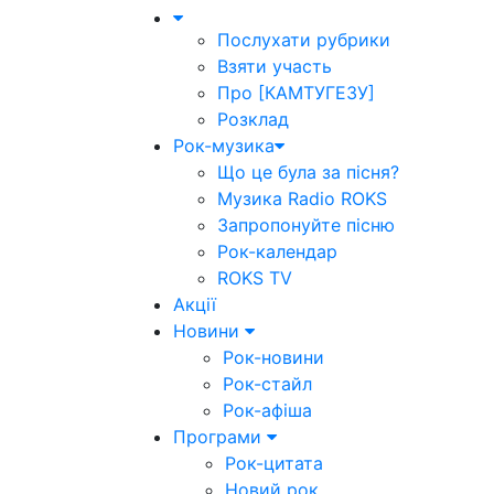
Послухати рубрики
Взяти участь
Про [КАМТУГЕЗУ]
Розклад
Рок-музика
Що це була за пісня?
Музика Radio ROKS
Запропонуйте пісню
Рок-календар
ROKS TV
Акції
Новини
Рок-новини
Рок-стайл
Рок-афіша
Програми
Рок-цитата
Новий рок