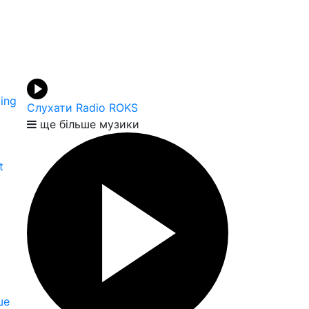
ing
Слухати Radio ROKS
ще більше музики
t
ше