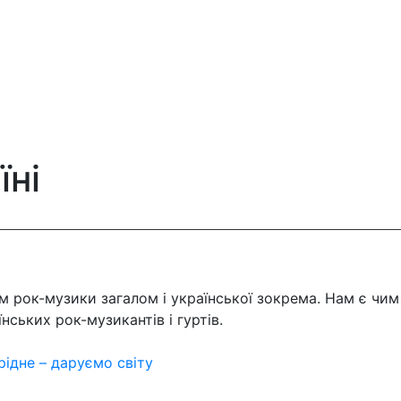
їні
 рок-музики загалом і української зокрема. Нам є чим 
аїнських рок-музикантів і гуртів.
рідне – даруємо світу