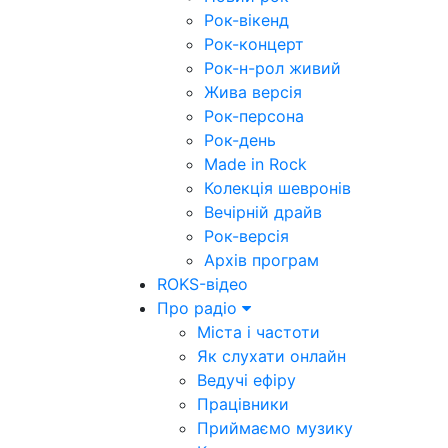
Рок-вікенд
Рок-концерт
Рок-н-рол живий
Жива версія
Рок-персона
Рок-день
Made in Rock
Колекція шевронів
Вечірній драйв
Рок-версія
Архів програм
ROKS-відео
Про радіо
Міста і частоти
Як слухати онлайн
Ведучі ефіру
Працівники
Приймаємо музику