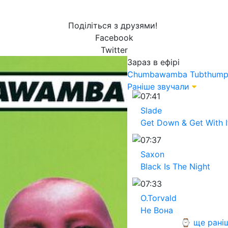
Поділіться з друзями!
Facebook
Twitter
Зараз в ефірі
Chumbawamba
Tubthump
Раніше звучали
07:41
Slade
Get Down & Get With I
07:37
Saxon
Black Is The Night
07:33
O.Torvald
Не Вона
⌚ ще рані