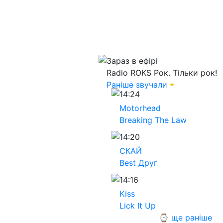
Зараз в ефірі
Radio ROKS
Рок. Тільки рок!
Раніше звучали
14:24
Motorhead
Breaking The Law
14:20
СКАЙ
Best Друг
14:16
Kiss
Lick It Up
⌚ ще раніше