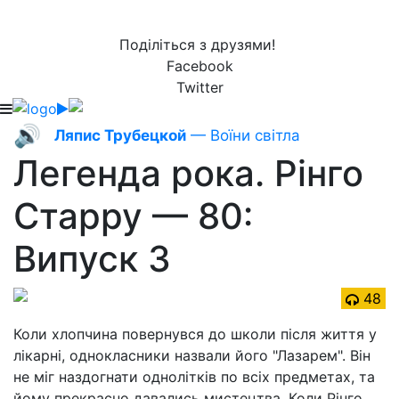
Поділіться з друзями!
Facebook
Twitter
🔊
Ляпис Трубецкой
— Воїни світла
Легенда рока. Рінго
Старру — 80:
Випуск 3
48
Коли хлопчина повернувся до школи після життя у
лікарні, однокласники назвали його "Лазарем". Він
не міг наздогнати однолітків по всіх предметах, та
йому прекрасно давались мистецтва. Коли Рінго