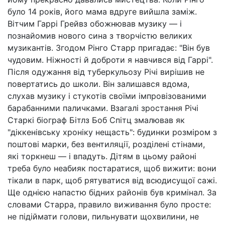
було 14 років, його мама вдруге вийшла заміж.
Вітчим Гаррі Грейвз обожнював музику — і
познайомив нового сина з творчістю великих
музикантів. Згодом Рінго Старр пригадає: "Він був
чудовим. Ніжності й доброти я навчився від Гаррі".
Після одужання від туберкульозу Річі вирішив не
повертатись до школи. Він залишався вдома,
слухав музику і стукотів своїми імпровізованими
барабанними паличками. Взагалі зростання Річі
Старкі біограф Бітлз Боб Спітц змалював як
"діккенівську хроніку нещасть": будинки розміром з
поштові марки, без вентиляції, розділені стінами,
які торкнеш — і впадуть. Дітям в цьому районі
треба було неабияк постаратися, щоб вижити: вони
тікали в парк, щоб рятуватися від всюдисущої сажі.
Ще однією напастю бідних районів був кримінал. За
словами Старра, правило виживання було просте:
не підіймати голови, пильнувати щохвилини, не