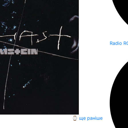
Radio R
⌚ ще раніше