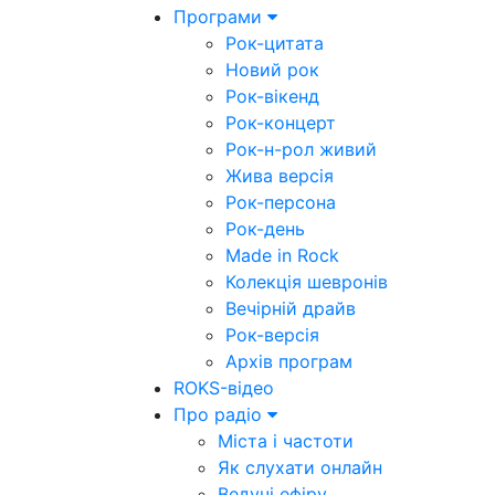
Програми
Рок-цитата
Новий рок
Рок-вікенд
Рок-концерт
Рок-н-рол живий
Жива версія
Рок-персона
Рок-день
Made in Rock
Колекція шевронів
Вечірній драйв
Рок-версія
Архів програм
ROKS-відео
Про радіо
Міста і частоти
Як слухати онлайн
Ведучі ефіру