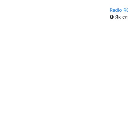
Radio R
Як сл