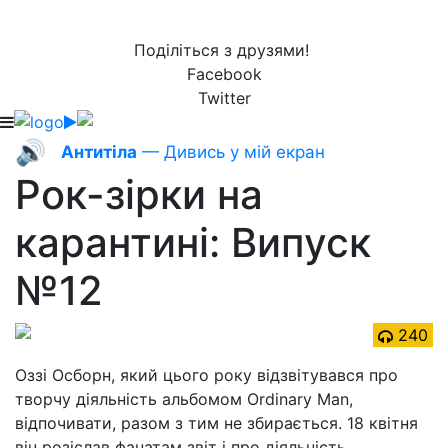
Поділіться з друзями!
Facebook
Twitter
🔊
Антитіла
— Дивись у мій екран
Рок-зірки на
карантині: Випуск
№12
240
Оззі Осборн, який цього року відзвітувався про
творчу діяльність альбомом Ordinary Man,
відпочивати, разом з тим не збирається. 18 квітня
він розіслав фанатам звіт і про діяльність